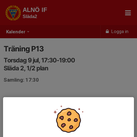
ALNÖ IF
Släda2
Logga in
Kalender
Träning P13
Torsdag 9 jul, 17:30-19:00
Släda 2, 1/2 plan
Samling: 17:30