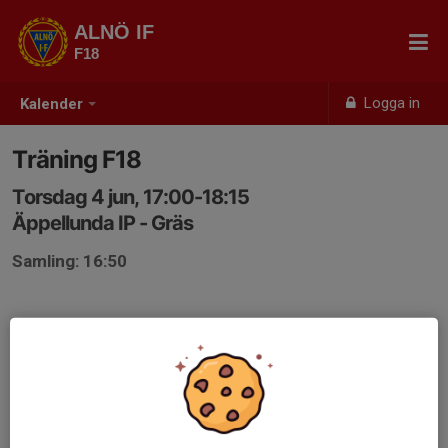
ALNÖ IF
F18
Logga in
Kalender
Träning F18
Torsdag 4 jun, 17:00-18:15
Äppellunda IP - Gräs
Samling: 16:50