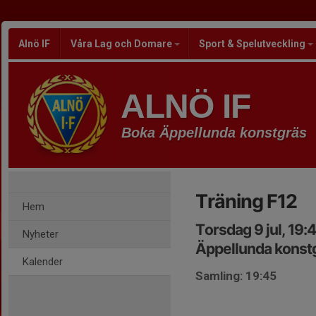
Alnö IF
Våra Lag och Domare
Sport & Spelutveckling
ALNÖ IF
Boka Äppellunda konstgräs
Träning F12
Hem
Torsdag 9 jul, 19:
Nyheter
Äppellunda konst
Kalender
Samling: 19:45