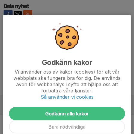
Dela nyhet
Kommentarer
Macke Granstedt
26 maj 2025
Mycket bra skrivet Viktor!!!!
Godkänn kakor
Vi använder oss av kakor (cookies) för att vår
webbplats ska fungera bra för dig. De används
även för webbanalys i syfte att hjälpa oss att
Tidigare nyheter
förbättra våra tjänster.
Så använder vi cookies
Fysträning – inte bara för kroppen, utan för huvudet
5 maj 2025
1
Godkänn alla kakor
Säsongsstart 2025/2026
Bara nödvändiga
25 apr 2025
0