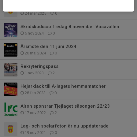
Påminnelse! Idag är sista dagen för att anmäla sig till avslutningen!
24 mar 2025
0
Skridskodisco fredag 8 november Vasavallen
6 nov 2024
0
Årsmöte den 11 juni 2024
20 maj 2024
0
Rekryteringspass!
1 nov 2023
2
Hejarklack till A-lagets hemmamatcher
28 feb 2023
0
Alron sponsrar Tjejlaget säsongen 22/23
17 nov 2022
2
Lag- och spelarfoton är nu uppdaterade
19 nov 2021
0