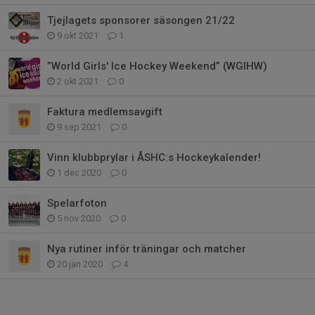
Tjejlagets sponsorer säsongen 21/22
9 okt 2021
1
”World Girls' Ice Hockey Weekend” (WGIHW)
2 okt 2021
0
Faktura medlemsavgift
9 sep 2021
0
Vinn klubbprylar i ÅSHC:s Hockeykalender!
1 dec 2020
0
Spelarfoton
5 nov 2020
0
Nya rutiner inför träningar och matcher
20 jan 2020
4