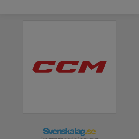
För
smarta
idrottsföreningar