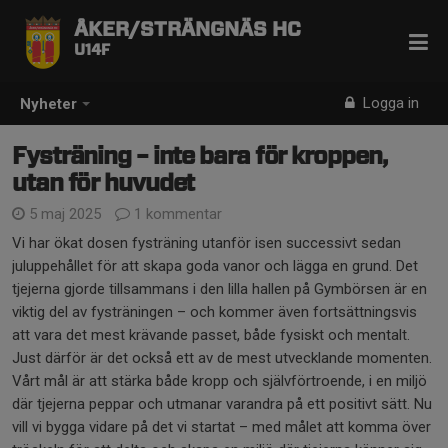
ÅKER/STRÄNGNÄS HC
U14F
Logga in
Nyheter
Fysträning – inte bara för kroppen,
utan för huvudet
5 maj 2025
1 kommentar
Vi har ökat dosen fysträning utanför isen successivt sedan
juluppehållet för att skapa goda vanor och lägga en grund. Det
tjejerna gjorde tillsammans i den lilla hallen på Gymbörsen är en
viktig del av fysträningen – och kommer även fortsättningsvis
att vara det mest krävande passet, både fysiskt och mentalt.
Just därför är det också ett av de mest utvecklande momenten.
Vårt mål är att stärka både kropp och självförtroende, i en miljö
där tjejerna peppar och utmanar varandra på ett positivt sätt. Nu
vill vi bygga vidare på det vi startat – med målet att komma över