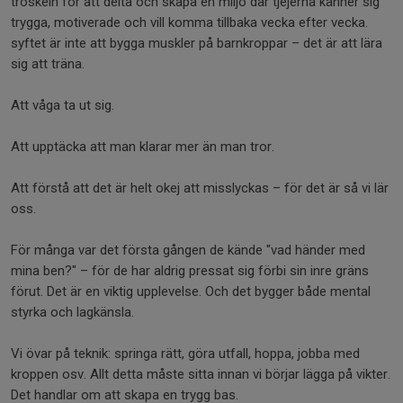
tröskeln för att delta och skapa en miljö där tjejerna känner sig
trygga, motiverade och vill komma tillbaka vecka efter vecka.
syftet är inte att bygga muskler på barnkroppar – det är att lära
sig att träna.
Att våga ta ut sig.
Att upptäcka att man klarar mer än man tror.
Att förstå att det är helt okej att misslyckas – för det är så vi lär
oss.
För många var det första gången de kände "vad händer med
mina ben?" – för de har aldrig pressat sig förbi sin inre gräns
förut. Det är en viktig upplevelse. Och det bygger både mental
styrka och lagkänsla.
Vi övar på teknik: springa rätt, göra utfall, hoppa, jobba med
kroppen osv. Allt detta måste sitta innan vi börjar lägga på vikter.
Det handlar om att skapa en trygg bas.