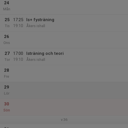
24
Mån
25
17:25
Is+ fysträning
19:10
Tis
Åkers ishall
26
Ons
27
17:00
Isträning och teori
19:10
Tor
Åkers ishall
28
Fre
29
Lör
30
Sön
v.36