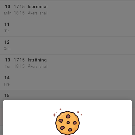
10
17:15
Ispremiär
18:15
Mån
Åkers ishall
11
Tis
12
Ons
13
17:15
Isträning
18:15
Tor
Åkers ishall
14
Fre
15
Lör
16
Sön
v.34