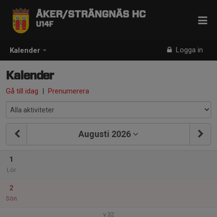
ÅKER/STRÄNGNÄS HC
U14F
Logga in
Kalender
Kalender
Gå till idag
|
Prenumerera
Augusti 2026
1
Lör
2
Sön
v.32