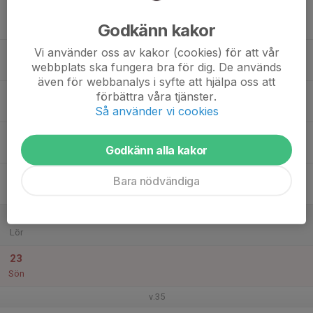
17
Godkänn kakor
Mån
Vi använder oss av kakor (cookies) för att vår
18
17:25
Is+ fysträning
webbplats ska fungera bra för dig. De används
19:10
Tis
Åkers ishall
även för webbanalys i syfte att hjälpa oss att
19
förbättra våra tjänster.
Ons
Så använder vi cookies
20
17:00
Isträning och teori
Godkänn alla kakor
19:10
Tor
Åkers ishall
21
Bara nödvändiga
Fre
22
Lör
23
Sön
v.35