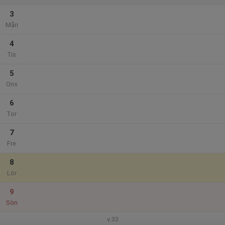
3
Mån
4
Tis
5
Ons
6
Tor
7
Fre
8
Lör
9
Sön
v.33