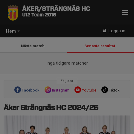
ÅKER/STRÄNGNÄS HC
U12 Team 2015
Logga in
Hem
Nästa match
Senaste resultat
Inga tidigare matcher
Följ oss
Facebook
Instagram
Youtube
Tiktok
Åker Strängnäs HC 2024/25