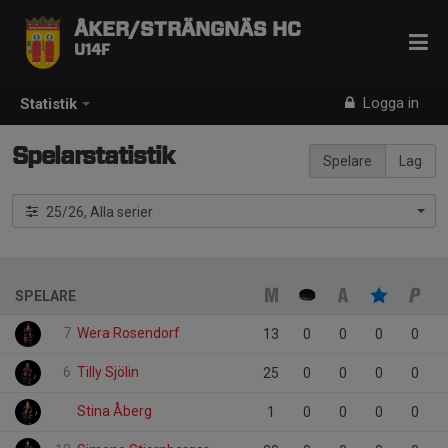
ÅKER/STRÄNGNÄS HC
U14F
Logga in
Statistik
Spelarstatistik
Spelare
Lag
25/26, Alla serier
SPELARE
7
Wera Rosendorf
13
0
0
0
0
6
Tilly Sjölin
25
0
0
0
0
Stina Åberg
1
0
0
0
0