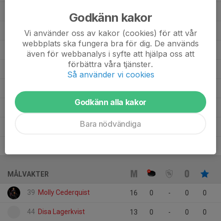
Filippa Orrvik
4
0
0
0
0
Godkänn kakor
10
Elvira Thor
13
0
0
0
0
Vi använder oss av kakor (cookies) för att vår
webbplats ska fungera bra för dig. De används
5
Cornelia Thunblad
4
0
0
0
0
även för webbanalys i syfte att hjälpa oss att
förbättra våra tjänster.
15
Cornelia Nordqvist
15
0
0
0
0
Så använder vi cookies
14
Cornelia Hedqvist
16
0
0
0
0
Godkänn alla kakor
Aylin Ararat
4
0
0
0
0
Bara nödvändiga
20
Amilia Burén
20
0
0
0
0
17
Agnes Jonsson
12
0
0
0
0
MÅLVAKTER
39
Molly Cederquist
16
0
-
0
0
44
Disa Lagerkvist
13
0
-
0
0