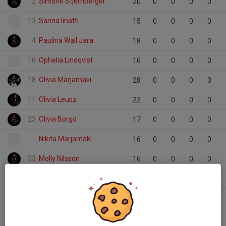
12
Simone Stjernberger
20
0
0
0
0
13
Sanna Iinatti
15
0
0
0
0
4
Paulina Wall Jara
18
0
0
0
0
16
Ophelia Lindqvist
16
0
0
0
0
18
Olivia Marjamäki
28
0
0
0
0
11
Olivia Leusz
22
0
0
0
0
23
Olivia Borgö
17
0
0
0
0
Nikita Marjamäki
16
0
0
0
0
33
Molly Nilsson
16
0
0
0
0
8
Meja Hansson
14
0
0
0
0
2
Lii Roshag
18
0
0
0
0
9
Kitty Svärd
8
0
0
0
0