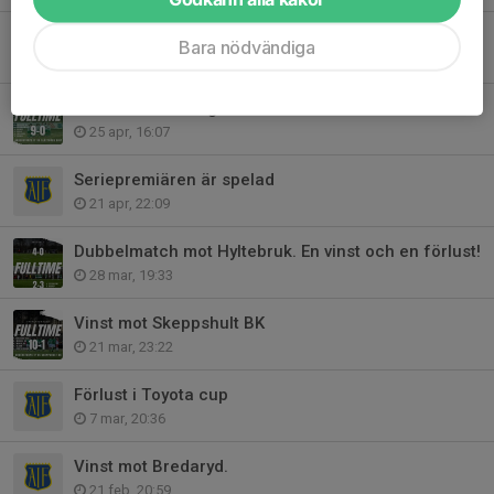
Vinst mot FC Peking
Bara nödvändiga
5 maj, 21:33
Vinst mot Slätthög
25 apr, 16:07
Seriepremiären är spelad
21 apr, 22:09
Dubbelmatch mot Hyltebruk. En vinst och en förlust!
28 mar, 19:33
Vinst mot Skeppshult BK
21 mar, 23:22
Förlust i Toyota cup
7 mar, 20:36
Vinst mot Bredaryd.
21 feb, 20:59