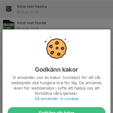
Vinst mot Hestra
24 jun, 21:49
Vinst mot Horda
14 jun, 15:18
Vinst mot Hillerstorp
9 jun, 21:30
Vinst mot Forsheda
2 jun, 21:35
Godkänn kakor
Vinst mot Moheda
Vi använder oss av kakor (cookies) för att vår
23 maj, 16:02
webbplats ska fungera bra för dig. De används
även för webbanalys i syfte att hjälpa oss att
Vinst mot FK Gislaved PG
förbättra våra tjänster.
19 maj, 22:11
Så använder vi cookies
Vinst mot Hångers IF
15 maj, 21:38
Godkänn alla kakor