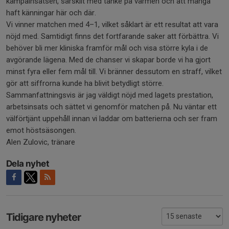
kämpainsatsen, särskilt med tanke på värmen och att många
haft känningar här och där.
Vi vinner matchen med 4–1, vilket såklart är ett resultat att vara
nöjd med. Samtidigt finns det fortfarande saker att förbättra. Vi
behöver bli mer kliniska framför mål och visa större kyla i de
avgörande lägena. Med de chanser vi skapar borde vi ha gjort
minst fyra eller fem mål till. Vi bränner dessutom en straff, vilket
gör att siffrorna kunde ha blivit betydligt större.
Sammanfattningsvis är jag väldigt nöjd med lagets prestation,
arbetsinsats och sättet vi genomför matchen på. Nu väntar ett
välförtjänt uppehåll innan vi laddar om batterierna och ser fram
emot höstsäsongen.
Alen Zulovic, tränare
Dela nyhet
Tidigare nyheter