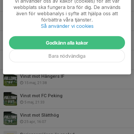
Vi använder oss av kakor (cookies) för att vår
9 jun, 21:30
webbplats ska fungera bra för dig. De används
även för webbanalys i syfte att hjälpa oss att
Vinst mot Forsheda
förbättra våra tjänster.
2 jun, 21:35
Så använder vi cookies
Vinst mot Moheda
Godkänn alla kakor
23 maj, 16:02
Bara nödvändiga
Vinst mot FK Gislaved PG
19 maj, 22:11
Vinst mot Hångers IF
15 maj, 21:38
Vinst mot FC Peking
5 maj, 21:33
Vinst mot Slätthög
25 apr, 16:07