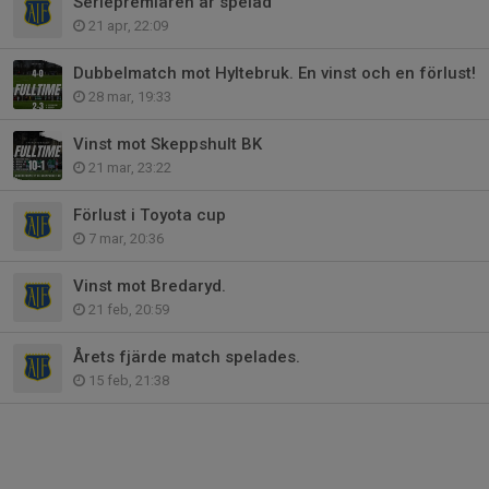
Seriepremiären är spelad
21 apr, 22:09
Dubbelmatch mot Hyltebruk. En vinst och en förlust!
28 mar, 19:33
Vinst mot Skeppshult BK
21 mar, 23:22
Förlust i Toyota cup
7 mar, 20:36
Vinst mot Bredaryd.
21 feb, 20:59
Årets fjärde match spelades.
15 feb, 21:38