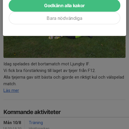
Godkänn alla kakor
Bara nödvändiga
Idag spelades det bortamatch mot Ljungby IF.
Vi fick bra förstärkning till laget av tjejer från F12.
Alla tjejerna gav sitt bästa och gjorde en riktigt kul och välspelad
match.
Läs mer
Kommande aktiviteter
Mån 10/8
Träning
18:00-19:30
Idrottsparken