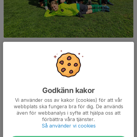
Strax efter lunch tog vi emot GIS tjejer.
Det blev en match med många kamper och dueller där alla tjejer
kämpade hårt.
Läs mer
Bortamatch Ljungby
Godkänn kakor
18 maj 2023
0 kommentarer
Vi använder oss av kakor (cookies) för att vår
webbplats ska fungera bra för dig. De används
även för webbanalys i syfte att hjälpa oss att
förbättra våra tjänster.
Så använder vi cookies