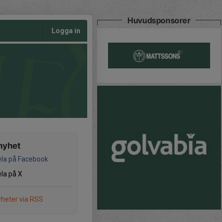
Huvudsponsorer
Logga in
nyhet
la på Facebook
la på X
heter via RSS