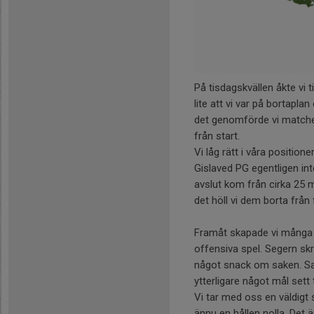
På tisdagskvällen åkte vi 
lite att vi var på bortapl
det genomförde vi matchen 
från start.
Vi låg rätt i våra position
Gislaved PG egentligen in
avslut kom från cirka 25 m
det höll vi dem borta från f
Framåt skapade vi många fin
offensiva spel. Segern skrev
något snack om saken. Sa
ytterligare något mål sett 
Vi tar med oss en väldigt 
ännu en hållen nolla. Det ä