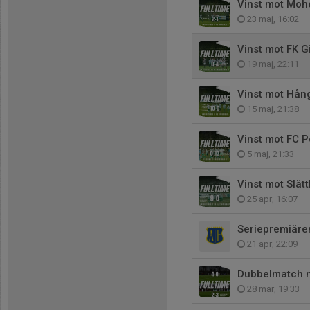
Vinst mot Moh
23 maj, 16:02
Vinst mot FK G
19 maj, 22:11
Vinst mot Hång
15 maj, 21:38
Vinst mot FC P
5 maj, 21:33
Vinst mot Slät
25 apr, 16:07
Seriepremiäre
21 apr, 22:09
Dubbelmatch mo
28 mar, 19:33