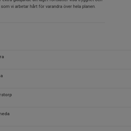
 som vi arbetar hårt för varandra över hela planen.
ra
da
rstorp
sheda