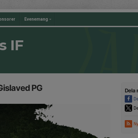
onsorer
Evenemang
s IF
Gislaved PG
Dela 
De
De
Ny