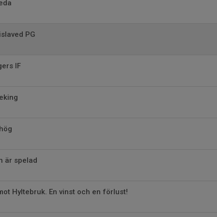
eda
islaved PG
ers IF
eking
thög
n är spelad
t Hyltebruk. En vinst och en förlust!