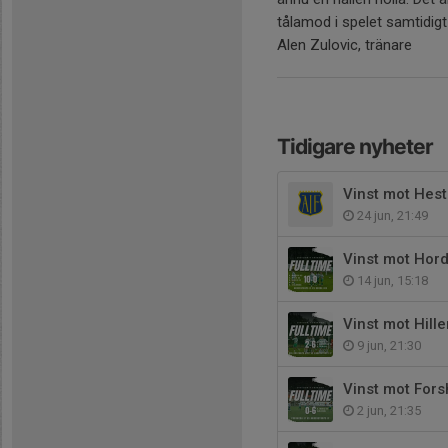
tålamod i spelet samtidigt
Alen Zulovic, tränare
Tidigare nyheter
Vinst mot Hest
24 jun, 21:49
Vinst mot Hor
14 jun, 15:18
Vinst mot Hille
9 jun, 21:30
Vinst mot For
2 jun, 21:35