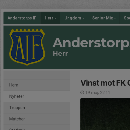
Anderstorps IF
Herr
Ungdom
Senior Mix
Sp
Anderstorp
Herr
Vinst mot FK 
Hem
19 maj, 22:11
Nyheter
Truppen
Matcher