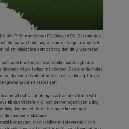
till Gisle IP för match mot FK Gislaved PG. Det märktes
an och dessutom hade några skador i truppen, men trots
på ett väldigt bra sätt och tog den dit vi ville redan
er och hade bra kontroll över spelet, samtidigt som
te skapade några farliga målchanser. Deras enda riktiga
eter, där vår målvakt stod för en fin räddning. Utöver
arligheterna på ett stabilt sätt.
a anfall och visar återigen att vi har kvalitet i vårt
s till slut till klara 4–0, och det var egentligen aldrig
mtidigt känns det som att vi hade kunnat göra
till de chanser vi skapade.
stabil bortaseger, ett disciplinerat försvarsspel och
r extra glädjande att laget fortsätter visa trygghet och