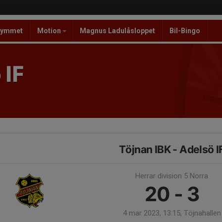
ymmet
Motion
Magnus Ladulåsloppet
Bil-Bingo
 IF
Töjnan IBK - Adelsö I
Herrar division 5 Norra
20 - 3
4 mar 2023, 13:15, Töjnahallen