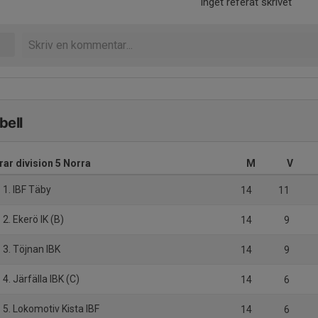
Inget referat skrivet
bell
rar division 5 Norra
M
V
1. IBF Täby
14
11
2. Ekerö IK (B)
14
9
3. Töjnan IBK
14
9
4. Järfälla IBK (C)
14
6
5. Lokomotiv Kista IBF
14
6