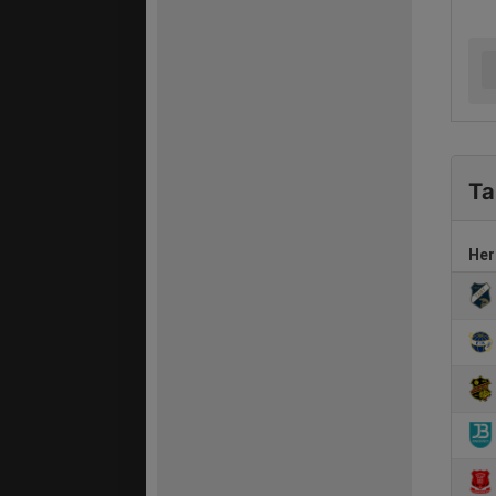
Ta
Her