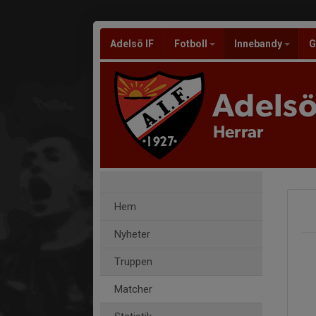
Adelsö IF
Fotboll
Innebandy
G
Adelsö
Herrar
Hem
Nyheter
Truppen
Matcher