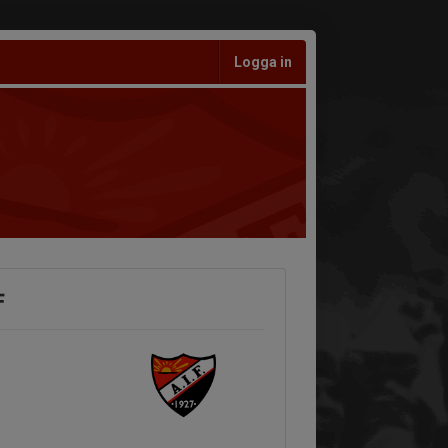
Logga in
F