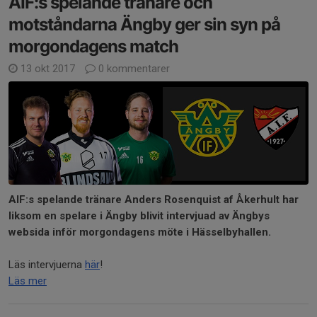
AIF:s spelande tränare och
motståndarna Ängby ger sin syn på
morgondagens match
13 okt 2017
0 kommentarer
AIF:s spelande tränare Anders Rosenquist af Åkerhult har
liksom en spelare i Ängby blivit intervjuad av Ängbys
websida inför morgondagens möte i Hässelbyhallen.
Läs intervjuerna
här
!
Läs mer