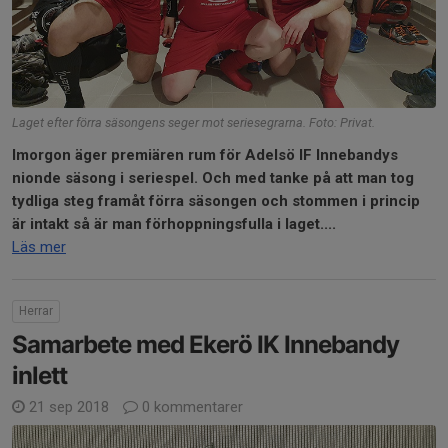
Laget efter förra säsongens seger mot seriesegrarna. Foto: Privat.
Imorgon äger premiären rum för Adelsö IF Innebandys
nionde säsong i seriespel. Och med tanke på att man tog
tydliga steg framåt förra säsongen och stommen i princip
är intakt så är man förhoppningsfulla i laget....
Läs mer
Herrar
Samarbete med Ekerö IK Innebandy
inlett
21 sep 2018
0 kommentarer