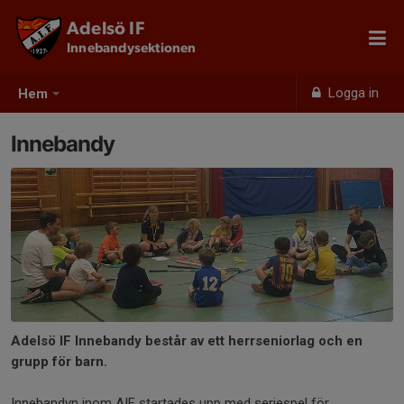
Adelsö IF
Innebandysektionen
Logga in
Hem
Innebandy
Adelsö IF Innebandy består av ett herrseniorlag och en
grupp för barn.
Innebandyn inom AIF startades upp med seriespel för