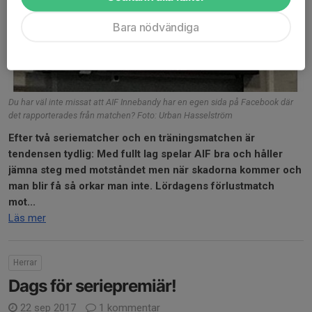
Bara nödvändiga
Du har väl inte missat att AIF Innebandy har en egen sida på Facebook där
det rapporterades från matchen? Foto: Urban Hasselström
Efter två seriematcher och en träningsmatchen är
tendensen tydlig: Med fullt lag spelar AIF bra och håller
jämna steg med motståndet men när skadorna kommer och
man blir få så orkar man inte. Lördagens förlustmatch
mot...
Läs mer
Herrar
Dags för seriepremiär!
22 sep 2017
1 kommentar