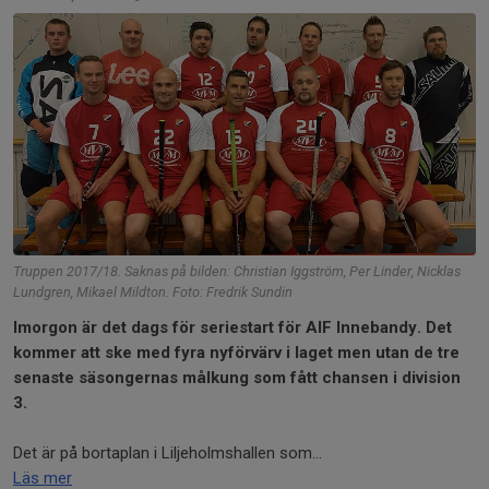
Truppen 2017/18. Saknas på bilden: Christian Iggström, Per Linder, Nicklas
Lundgren, Mikael Mildton. Foto: Fredrik Sundin
Imorgon är det dags för seriestart för AIF Innebandy. Det
kommer att ske med fyra nyförvärv i laget men utan de tre
senaste säsongernas målkung som fått chansen i division
3.
Det är på bortaplan i Liljeholmshallen som...
Läs mer