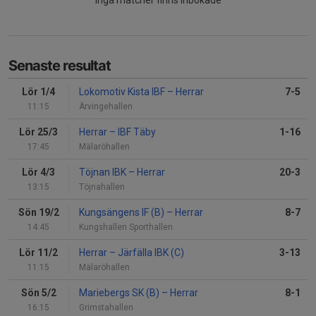
Senaste resultat
Lör 1/4
Lokomotiv Kista IBF
–
Herrar
7-5
11:15
Ärvingehallen
Lör 25/3
Herrar
–
IBF Täby
1-16
17:45
Mälaröhallen
Lör 4/3
Töjnan IBK
–
Herrar
20-3
13:15
Töjnahallen
Sön 19/2
Kungsängens IF (B)
–
Herrar
8-7
14:45
Kungshallen Sporthallen
Lör 11/2
Herrar
–
Järfälla IBK (C)
3-13
11:15
Mälaröhallen
Sön 5/2
Mariebergs SK (B)
–
Herrar
8-1
16:15
Grimstahallen