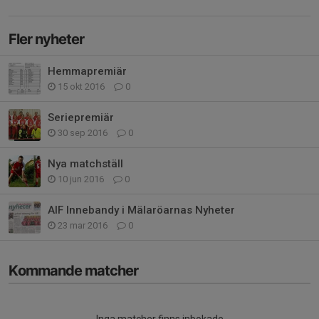
Fler nyheter
Hemmapremiär
15 okt 2016
0
Seriepremiär
30 sep 2016
0
Nya matchställ
10 jun 2016
0
AIF Innebandy i Mälaröarnas Nyheter
23 mar 2016
0
Kommande matcher
Inga matcher finns inbokade