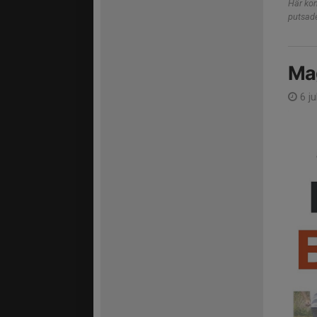
Här kom
putsad
Ma
6 ju