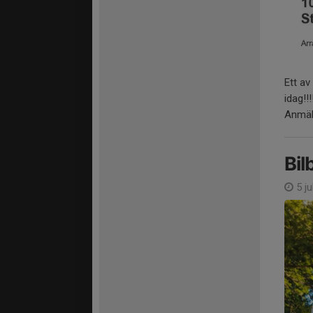
Ett av
idag!!!
Anmäla
Bil
5 ju