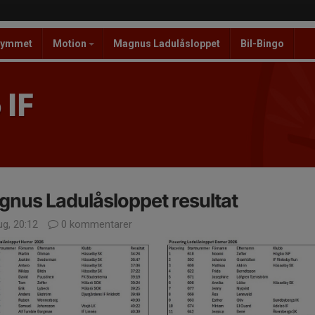
ymmet
Motion
Magnus Ladulåsloppet
Bil-Bingo
 IF
nus Ladulåsloppet resultat
ug, 20:12
0 kommentarer