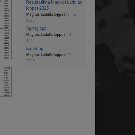
Resultatlista Magnus Ladulås
loppet 2025
Magnus Ladulåsloppet
-
6 nov
2025
Springlopp
Magnus Ladulåsloppet
-
21 jul
2025
Barnlopp
Magnus Ladulåsloppet
-
21 jul
2025