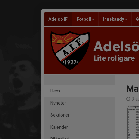
Adelsö IF
Fotboll
Innebandy
G
Adelsö
Lite roligare
Mag
Hem
3 a
Nyheter
Sektioner
Kalender