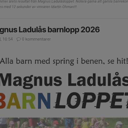
mer årets resultat från Magnus Ladulåsloppet. Notera gärna att gamla banrekor
es med 12 sekunder av vinnaren Martin Öhman!!!
gnus Ladulås barnlopp 2026
l, 10:54
0 kommentarer