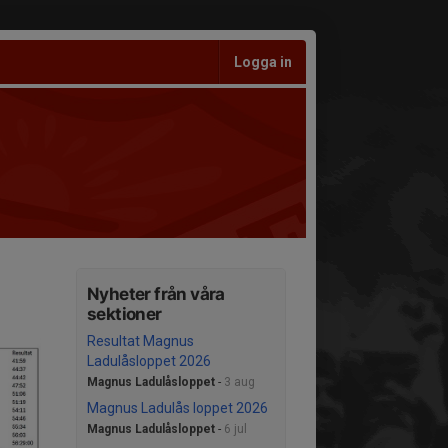
Logga in
Nyheter från våra
sektioner
Resultat Magnus
Ladulåsloppet 2026
Magnus Ladulåsloppet
-
3 aug
Magnus Ladulås loppet 2026
Magnus Ladulåsloppet
-
6 jul