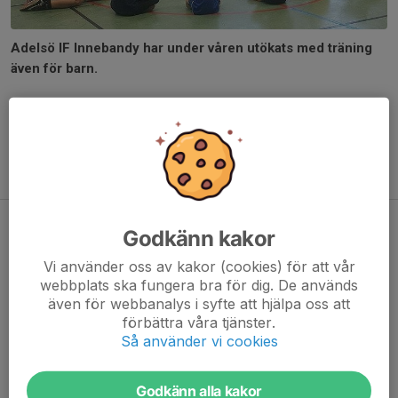
Adelsö IF Innebandy har under våren utökats med träning
även för barn.
Träningen sker i samarbete med Munsö IF.
Nu är det uppehåll men efter sommaren sätter innebandyn igång
igen.
Säsongsavslutning
Godkänn kakor
28 apr 2015
2 kommentarer
Vi använder oss av kakor (cookies) för att vår
webbplats ska fungera bra för dig. De används
även för webbanalys i syfte att hjälpa oss att
förbättra våra tjänster.
Så använder vi cookies
Foto: Michaela Johansson och Tove Alm
Godkänn alla kakor