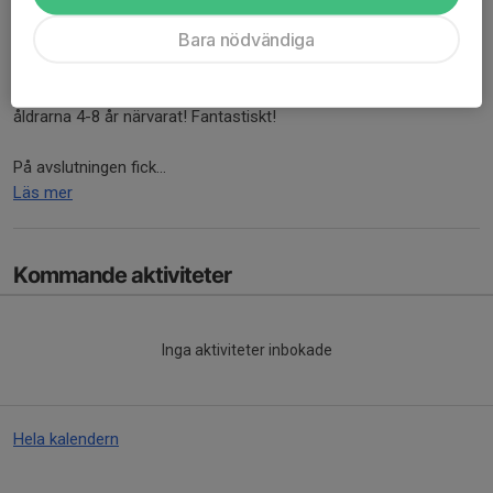
Adelsö IF/Munsö IF:s innebandy för barn hade i lördags
Bara nödvändiga
avslutning efter sin första termin.
Träningarna startade i januari och totalt har 30 olika barn i
åldrarna 4-8 år närvarat! Fantastiskt!
På avslutningen fick...
Läs mer
Kommande aktiviteter
Inga aktiviteter inbokade
Hela kalendern