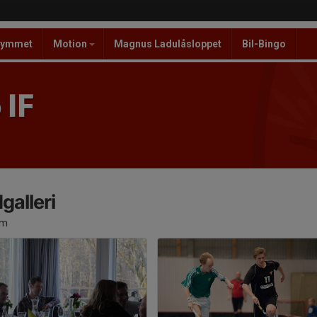
ymmet
Motion
Magnus Ladulåsloppet
Bil-Bingo
 IF
dgalleri
um