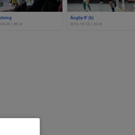
utning
Ängby IF (h)
-04-25
|
85 st
2012-10-13
|
20 st