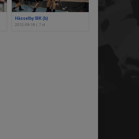
Hässelby IBK (b)
2012-09-18
|
7 st