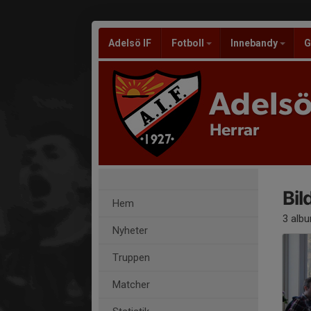
Adelsö IF
Fotboll
Innebandy
G
Adelsö
Herrar
Bil
Hem
3 alb
Nyheter
Truppen
Matcher