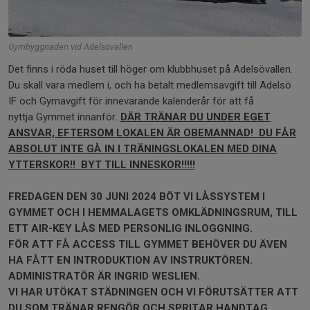
Gymbyggnaden vid Adelsövallen
Det finns i röda huset till höger om klubbhuset på Adelsövallen.
Du skall vara medlem i, och ha betalt medlemsavgift till Adelsö
IF och Gymavgift för innevarande kalenderår för att få
nyttja
Gymmet innanför.
DÄR TRÄNAR DU UNDER EGET
ANSVAR, EFTERSOM LOKALEN ÄR OBEMANNAD! DU FÅR
ABSOLUT INTE GÅ IN I TRÄNINGSLOKALEN MED DINA
YTTERSKOR!! BYT TILL INNESKOR!!!!!
FREDAGEN DEN 30 JUNI 2024 BÖT VI LÅSSYSTEM I
GYMMET OCH I HEMMALAGETS OMKLÄDNINGSRUM, TILL
ETT AIR-KEY LÅS MED PERSONLIG INLOGGNING.
FÖR ATT FÅ ACCESS TILL GYMMET BEHÖVER DU ÄVEN
HA FÅTT EN INTRODUKTION AV INSTRUKTÖREN.
ADMINISTRATÖR ÄR INGRID WESLIEN.
VI HAR UTÖKAT STÄDNINGEN OCH VI FÖRUTSÄTTER ATT
DU SOM TRÄNAR RENGÖR OCH SPRITAR HANDTAG,