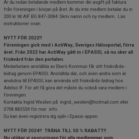
Är du redan betalande medlem kommer din avgift på faktura
från föreningen i början på året. Är du inte medlem betalar du in
200 kr till AIF BG 847-3084. Skriv namn och ny medlem. Läs
instruktioner ovan.
NYTT FÖR 2022!!
Föreningen gick med i ActiWay, Sveriges Hälsoportal, förra
året. Från 2022 har ActiWay gått in i EPASSI, så nu sker all
friskvård från den portalen.
Medarbetare anställda av Ekerö Kommun får sitt friskvårds-
bidrag genom EPASSI. Anställda där, och även andra som är
anslutna till EPASSI, kan använda sitt friskvårds-bidrag hos
Adelsö IF. För att få göra det måste du också vara medlem i
föreningen.
Kontakta Ingrid Weslien på ingrid_weslien@hotmail.com eller
0708 883559 för mer info.
Du kan även registrera dig själv i Epassi-appen.
NYTT FÖR 2024!! TRÄNA TILL 50 % RABATT!!
Nu utökar vi sponsringen för alla medlemmar som