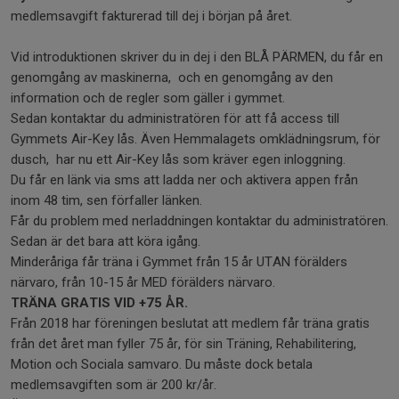
medlemsavgift fakturerad till dej i början på året.
Vid introduktionen skriver du in dej i den BLÅ PÄRMEN, du får en
genomgång av maskinerna, och en genomgång av den
information och de regler som gäller i gymmet.
Sedan kontaktar du administratören för att få access till
Gymmets Air-Key lås. Även Hemmalagets omklädningsrum, för
dusch, har nu ett Air-Key lås som kräver egen inloggning.
Du får en länk via sms att ladda ner och aktivera appen från
inom 48 tim, sen förfaller länken.
Får du problem med nerladdningen kontaktar du administratören.
Sedan är det bara att köra igång.
Minderåriga får träna i Gymmet från 15 år UTAN förälders
närvaro, från 10-15 år MED förälders närvaro.
TRÄNA GRATIS VID +75 ÅR.
Från 2018 har föreningen beslutat att medlem får träna gratis
från det året man fyller 75 år, för sin Träning, Rehabilitering,
Motion och Sociala samvaro. Du måste dock betala
medlemsavgiften som är 200 kr/år.