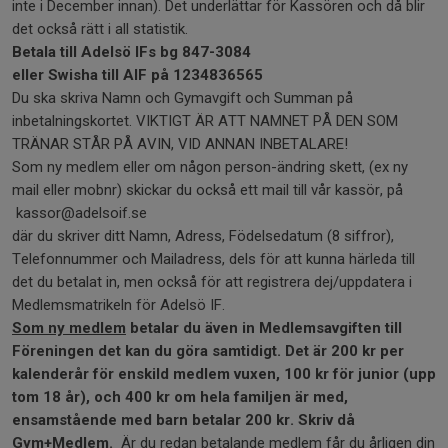
inte i December innan). Det underlättar för Kassören och då blir
det också rätt i all statistik.
Betala till Adelsö IFs bg 847-3084
eller Swisha till AIF på 1234836565
Du ska skriva Namn och Gymavgift och Summan på
inbetalningskortet. VIKTIGT ÄR ATT NAMNET PÅ DEN SOM
TRÄNAR STÅR PÅ AVIN, VID ANNAN INBETALARE!
Som ny medlem eller om någon person-ändring skett, (ex ny
mail eller mobnr) skickar du också ett mail till vår kassör, på
kassor@adelsoif.se
där du skriver ditt Namn, Adress, Födelsedatum (8 siffror),
Telefonnummer och Mailadress, dels för att kunna härleda till
det du betalat in, men också för att registrera dej/uppdatera i
Medlemsmatrikeln för Adelsö IF.
Som ny medlem
betalar du även in Medlemsavgiften till
Föreningen det kan du göra samtidigt. Det är 200 kr per
kalenderår för enskild medlem vuxen, 100 kr för junior (upp
tom 18 år), och 400 kr om hela familjen är med,
ensamstående med barn betalar 200 kr. Skriv då
Gym+Medlem.
Är du redan betalande medlem får du årligen din