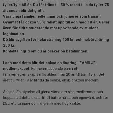
fyller/fyllt 65 år. Du får träna till 50 % rabatt tills du fyller 75
år, sedan blir det gratis.
Våra unga familjemedlemmar och juniorer som tränar i
Gymmet får också 50 % rabatt upp till och med 18 år. Gäller
även för äldre studerande mot uppvisande av student-
legitimation.
Då blir avgiften för helårsträning 400 kr, och halvårsträning
250 kr.
Kontakta Ingrid om du är osäker på betalningen.
I och med detta blir det också en ändring i FAMILJE-
medlemskapet.
För hemmaboende barn i ett
familjemedlemskap sänks åldern från 20 år, till tom 18 år. Det
året du fyller 19 år blir du då senior, enskild vuxen medlem.
Adelsö IFs styrelse vill gärna värna om sina medlemmar och
hoppas att detta bidrar till till bättre hälsa och egenvård, och för
DEJ, ett rörligare och längre liv med hög kvalité.