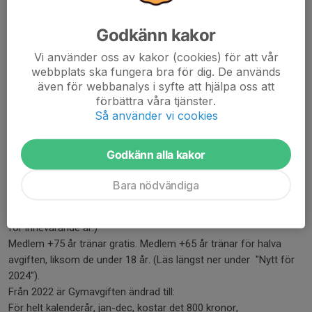
Godkänn kakor
Vi använder oss av kakor (cookies) för att vår
webbplats ska fungera bra för dig. De används
även för webbanalys i syfte att hjälpa oss att
förbättra våra tjänster.
Så använder vi cookies
Vi har en ny maskin, en HALF-RACK med SMITH-MASKIN. Nu hänger
BOXSÄCKEN permanent.
Godkänn alla kakor
Kontakta instruktören, via sms, och avtala tid för
introduktion.
Bara nödvändiga
Före eller efter introduktionen, men innan du börjar träna betalar
du din gymavgift, (och som NY MEDLEM även medlemsavgiften
för innevarande år.)
Medlem +75 år tränar gratis. Medlem +65 år tränar för halva
avgiften, liksom de under 18 år. (Läs längst ner under "Nytt för
2024").
Från 2022 är Gymavgiften ändrad till:
För helt kalenderår, jan-dec, kostar det 800 kronor,