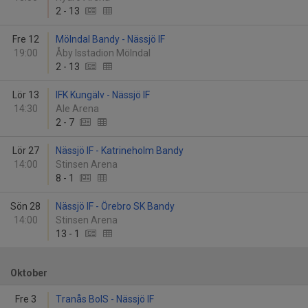
2
-
13
Fre 12
Mölndal Bandy - Nässjö IF
19:00
Åby Isstadion Mölndal
2
-
13
Lör 13
IFK Kungälv - Nässjö IF
14:30
Ale Arena
2
-
7
Lör 27
Nässjö IF - Katrineholm Bandy
14:00
Stinsen Arena
8
-
1
Sön 28
Nässjö IF - Örebro SK Bandy
14:00
Stinsen Arena
13
-
1
Oktober
Fre 3
Tranås BoIS - Nässjö IF