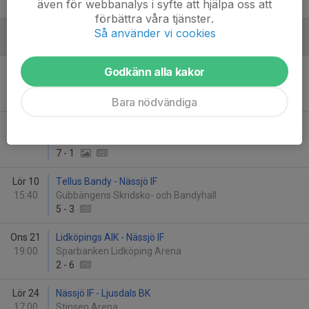
även för webbanalys i syfte att hjälpa oss att
2
-
4
förbättra våra tjänster.
Så använder vi cookies
Januari - 2026
Fre 2
Örebro SK Bandy - Nässjö IF
Godkänn alla kakor
19:00
Behrn Arena
3
-
11
Bara nödvändiga
Mån 5
Nässjö IF - Tranås BoIS
19:00
Stinsen Arena
7
-
1
Lör 10
Tellus Bandy - Nässjö IF
15:40
Gubbängens Skridsko- och Bandyhall
5
-
3
Ons 21
Lidköpings AIK - Nässjö IF
19:00
Sparbanken Lidköping Arena
2
-
6
Lör 24
Nässjö IF - Ljusdals BK
17:00
Stinsen Arena