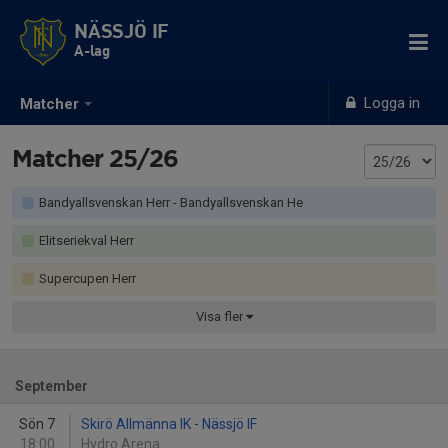
NÄSSJÖ IF
A-lag
Logga in
Matcher
Matcher 25/26
Bandyallsvenskan Herr - Bandyallsvenskan He
Elitseriekval Herr
Supercupen Herr
Visa
fler
September
Sön 7
Skirö Allmänna IK - Nässjö IF
18:00
Hydro Arena