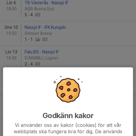
Lör 6
TB Västerås - Nässjö IF
18:00
ABB Arena Syd
5
-
4
Ons 10
Nässjö IF - IFK Kungälv
19:00
Stinsen Arena
1
-
1
Lör 13
Falu BS - Nässjö IF
16:00
ICANIWILL Lugnet
2
-
4
Sön 14
Nässjö IF - Tellus Bandy
16:00
Stinsen Arena
5
-
2
Lör 20
Nässjö IF - IFK Rättvik
15:00
Stinsen Arena
10
-
1
Godkänn kakor
Vi använder oss av kakor (cookies) för att vår
Fre 26
Tranås BoIS - Nässjö IF
webbplats ska fungera bra för dig. De används
13:15
OEM Arena, Tranås