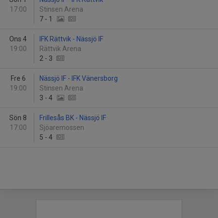
17:00
Stinsen Arena
7
-
1
Ons 4
IFK Rättvik - Nässjö IF
19:00
Rättvik Arena
2
-
3
Fre 6
Nässjö IF - IFK Vänersborg
19:00
Stinsen Arena
3
-
4
Sön 8
Frillesås BK - Nässjö IF
17:00
Sjöaremossen
5
-
4