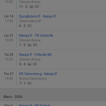
19:00
Stinsen Arena
11
-
2
Lör 14
Djurgårdens IF - Nässjö IF
17:30
Östermalms IP
6
-
2
Lör 21
Nässjö IF - TB Västerås
15:00
Stinsen Arena
1
-
5
Tis 24
Nässjö IF - Frillesås BK
19:00
Stinsen Arena
4
-
4
Fre 27
IFK Vänersborg - Nässjö IF
19:00
Arena Vänersborg
7
-
1
Mars - 2026
Sön 1
Nässjö IF - IFK Rättvik