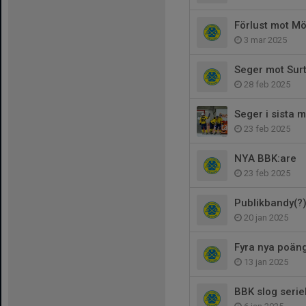
Förlust mot Mö
3 mar 2025
Seger mot Surt
28 feb 2025
Seger i sista 
23 feb 2025
NYA BBK:are
23 feb 2025
Publikbandy(?)
20 jan 2025
Fyra nya poän
13 jan 2025
BBK slog seri