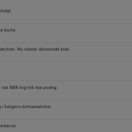
lndal
e borta
matchen. Nu väntar allsvenskt kval
 när BBK tog två nya poäng
g i helgens bortamatcher
eledarna