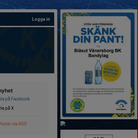
Logga in
nyhet
la på Facebook
la på X
heter via RSS