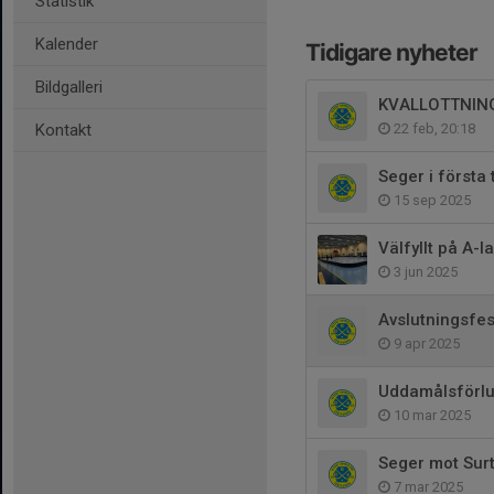
Statistik
Kalender
Tidigare nyheter
Bildgalleri
KVALLOTTNIN
Kontakt
22 feb, 20:18
Seger i första
15 sep 2025
Välfyllt på A-
3 jun 2025
Avslutningsfes
9 apr 2025
Uddamålsförlus
10 mar 2025
Seger mot Surt
7 mar 2025