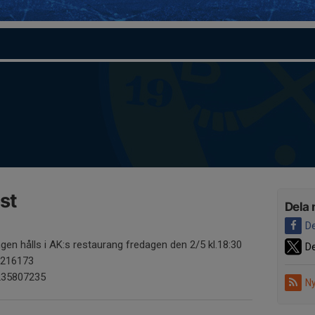
st
Dela 
De
gen hålls i AK:s restaurang fredagen den 2/5 kl.18:30
De
5216173
1235807235
Ny