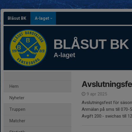
Blåsut BK
A-laget
BLÅSUT BK
A-laget
Avslutningsfe
Hem
9 apr 2025
Nyheter
Avslutningsfest för säson
Truppen
Anmälan på sms till 070-
Avgift 200:- swichas till 
Matcher