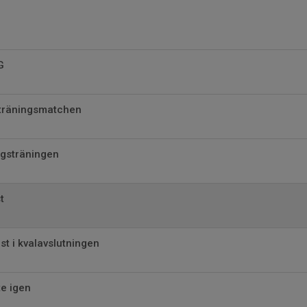
G
 träningsmatchen
lagsträningen
t
t i kvalavslutningen
e igen