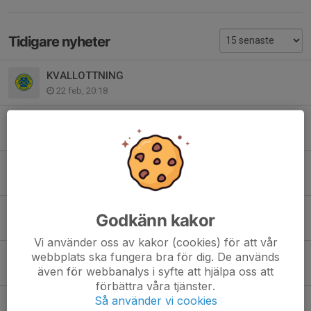
Tidigare nyheter
KVALLOTTNING
22 feb, 20:18
Seger i första träningsmatchen
15 sep 2025
Välfyllt på A-lagsträningen
3 jun 2025
Avslutningsfest
Godkänn kakor
9 apr 2025
Vi använder oss av kakor (cookies) för att vår
webbplats ska fungera bra för dig. De används
Uddamålsförlust i kvalavslutningen
även för webbanalys i syfte att hjälpa oss att
10 mar 2025
förbättra våra tjänster.
Så använder vi cookies
Seger mot Surte igen