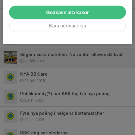
7 mar 2025
Godkänn alla kakor
Förlust mot Mölndal
3 mar 2025
Bara nödvändiga
Seger mot Surte borta
28 feb 2025
Seger i sista matchen. Nu väntar allsvenskt kval
23 feb 2025
NYA BBK:are
23 feb 2025
Publikbandy(?) när BBK tog två nya poäng
20 jan 2025
Fyra nya poäng i helgens bortamatcher
13 jan 2025
BBK slog serieledarna