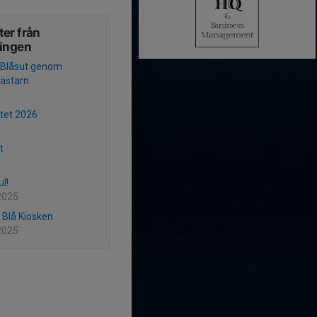
er från
ningen
 Blåsut genom
ästarn.
tet 2026
t
ul!
2025
i Blå Kiosken
2025