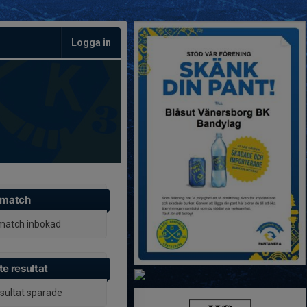
Logga in
 match
match inbokad
e resultat
esultat sparade