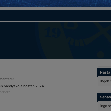
Nästa
mentarer
Ingen 
g en bandyskola hösten 2024.
senare.
Senast
Inga r