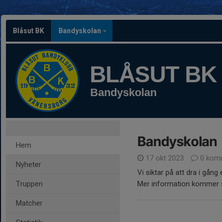
Blåsut BK
Bandyskolan
BLÅSUT BK
Bandyskolan
Bandyskolan
Hem
17 okt 2023
0 kom
Nyheter
Vi siktar på att dra i gån
Truppen
Mer information kommer 
Matcher