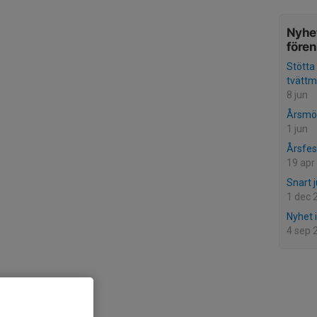
Nyhet
före
Stötta
tvättm
8 jun
Årsmö
1 jun
Årsfes
19 apr
Snart j
1 dec 
Nyhet 
4 sep 