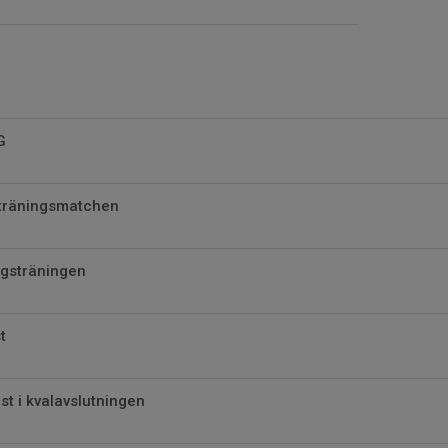
G
 träningsmatchen
lagsträningen
t
t i kvalavslutningen