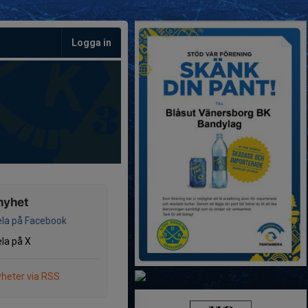
Logga in
nyhet
la på Facebook
la på X
heter via RSS