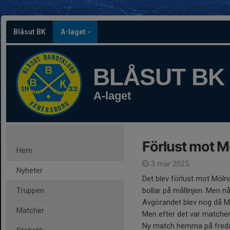
Blåsut BK
A-laget
BLÅSUT BK
A-laget
Förlust mot M
Hem
3 mar 2025
Nyheter
Det blev förlust mot Mölnd
Truppen
bollar på mållinjen. Men n
Avgörandet blev nog då Möln
Matcher
Men efter det var matchen
Ny match hemma på freda