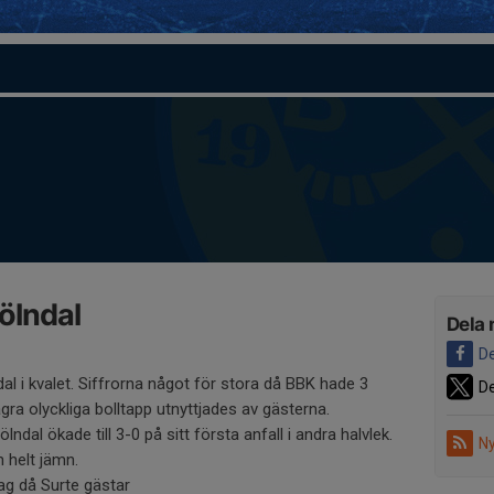
ölndal
Dela 
De
al i kvalet. Siffrorna något för stora då BBK hade 3
De
ågra olyckliga bolltapp utnyttjades av gästerna.
dal ökade till 3-0 på sitt första anfall i andra halvlek.
Ny
 helt jämn.
g då Surte gästar