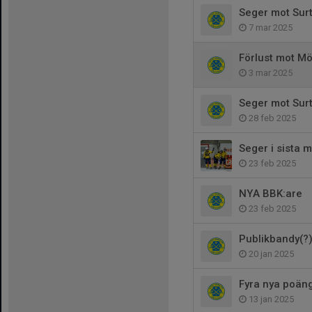
Seger mot Surt
7 mar 2025
Förlust mot Mö
3 mar 2025
Seger mot Surt
28 feb 2025
Seger i sista 
23 feb 2025
NYA BBK:are
23 feb 2025
Publikbandy(?)
20 jan 2025
Fyra nya poän
13 jan 2025