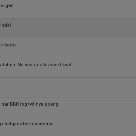
e igen
lndal
e borta
matchen. Nu väntar allsvenskt kval
 när BBK tog två nya poäng
g i helgens bortamatcher