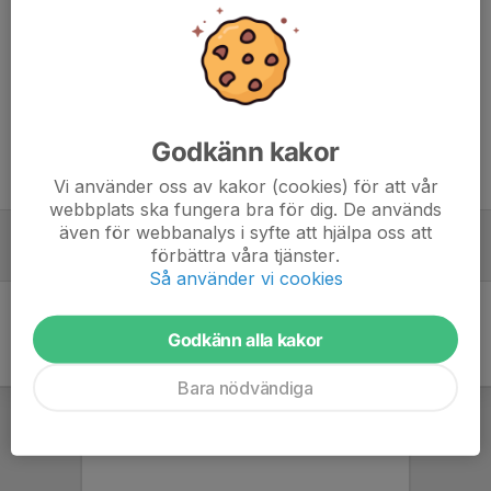
Välkommen att kontakta någon av våra ledare om du vill provspela med oss!
Dela nyhet
Godkänn kakor
Tidigare nyheter
Vi använder oss av kakor (cookies) för att vår
webbplats ska fungera bra för dig. De används
även för webbanalys i syfte att hjälpa oss att
Välkommen till VSK F13/14
förbättra våra tjänster.
13 maj, 13:32
0
Så använder vi cookies
Godkänn alla kakor
Bara nödvändiga