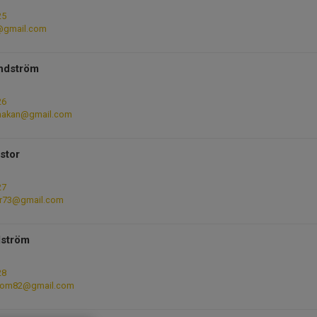
25
@gmail.com
ndström
26
hakan@gmail.com
stor
27
or73@gmail.com
dström
28
trom82@gmail.com