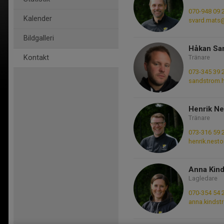
070-948 09 
Kalender
svard.mats
Bildgalleri
Håkan Sa
Kontakt
Tränare
073-345 39 
sandstrom.
Henrik Ne
Tränare
073-316 59 
henrik.nest
Anna Kin
Lagledare
070-354 54 
anna.kinds