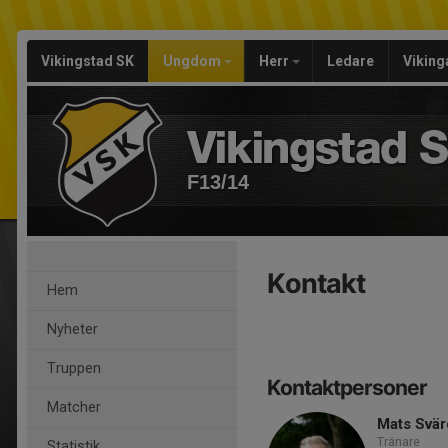
Vikingstad SK
Ungdom
Herr
Ledare
Viking
F13/14
Kontakt
Hem
Nyheter
Truppen
Kontaktpersoner
Matcher
Mats Svär
Tränare
Statistik