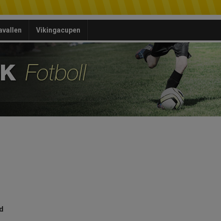
avallen
Vikingacupen
d