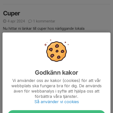
Cuper
4 apr 2024
1 kommentar
Nu hittar ni länkar till cuper hos närliggande lokala
fotbollsförbund under rubriken, just det, Cuper på Ledarsidan!
Cuper
Läs mer
Årsmöte 28/2 - länk och
årsmöteshandlingar
Godkänn kakor
21 feb 2022
0 kommentarer
Vi använder oss av kakor (cookies) för att vår
webbplats ska fungera bra för dig. De används
Hej!
även för webbanalys i syfte att hjälpa oss att
förbättra våra tjänster.
Välkomna på VSKs årsmöte
måndag 28/2 kl. 19.00.
Så använder vi cookies
Årsmötet sker digitalt på meet
https://meet.google.com/uce-
fafv-yzq