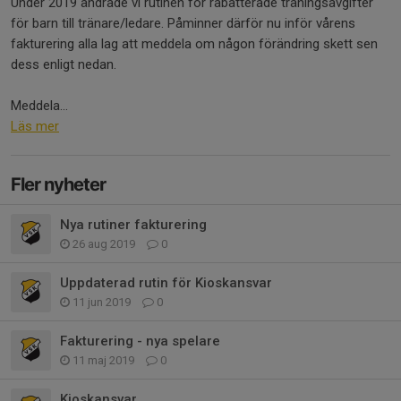
Under 2019 ändrade vi rutinen för rabatterade träningsavgifter
för barn till tränare/ledare. Påminner därför nu inför vårens
fakturering alla lag att meddela om någon förändring skett sen
dess enligt nedan.
Meddela...
Läs mer
Fler nyheter
Nya rutiner fakturering
26 aug 2019
0
Uppdaterad rutin för Kioskansvar
11 jun 2019
0
Fakturering - nya spelare
11 maj 2019
0
Kioskansvar