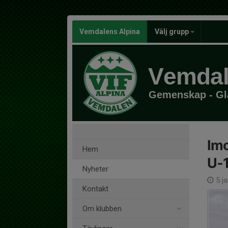
Vemdalens Alpina
Välj grupp
Vemdal
Gemenskap - Glä
Imo
Hem
U-1
Nyheter
5 j
Kontakt
Om klubben