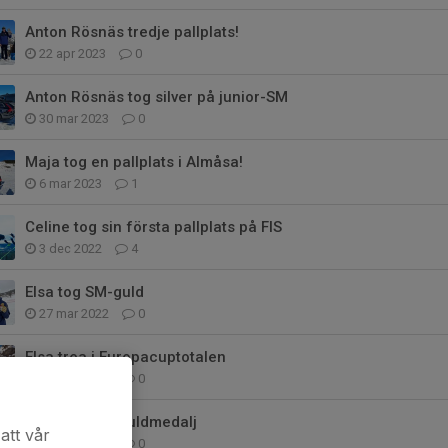
Anton Rösnäs tredje pallplats!
22 apr 2023
0
Anton Rösnäs tog silver på junior-SM
30 mar 2023
0
Maja tog en pallplats i Almåsa!
6 mar 2023
1
Celine tog sin första pallplats på FIS
3 dec 2022
4
Elsa tog SM-guld
27 mar 2022
0
Elsa trea i Europacuptotalen
20 mar 2022
0
Ebbas andra guldmedalj
att vår
12 mar 2022
0