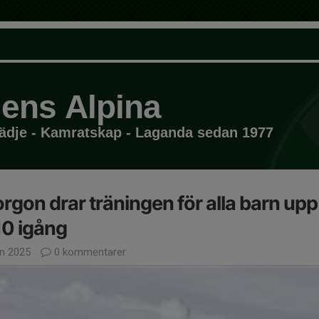
ens Alpina
dje - Kamratskap - Laganda sedan 1977
rgon drar träningen för alla barn upp t
0 igång
an 2025
0 kommentarer