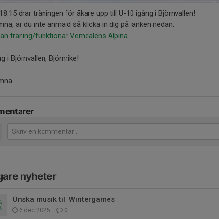
 18.15 drar träningen för åkare upp till U-10 igång i Björnvallen!
na, är du inte anmäld så klicka in dig på länken nedan:
an träning/funktionär Vemdalens Alpina
g i Björnvallen, Björnrike!
omna
entarer
gare nyheter
Önska musik till Wintergames
6 dec 2025
0