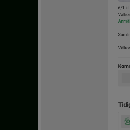
6/1 kl
Välkom
Anmäl
Samlin
Välk
Komm
Tidi