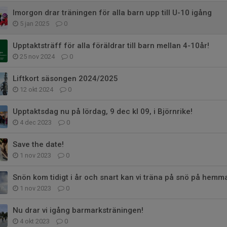
Imorgon drar träningen för alla barn upp till U-10 igång
5 jan 2025
0
Upptaktsträff för alla föräldrar till barn mellan 4-10år!
25 nov 2024
0
Liftkort säsongen 2024/2025
12 okt 2024
0
Upptaktsdag nu på lördag, 9 dec kl 09, i Björnrike!
4 dec 2023
0
Save the date!
1 nov 2023
0
Snön kom tidigt i år och snart kan vi träna på snö på hemm
1 nov 2023
0
Nu drar vi igång barmarksträningen!
4 okt 2023
0