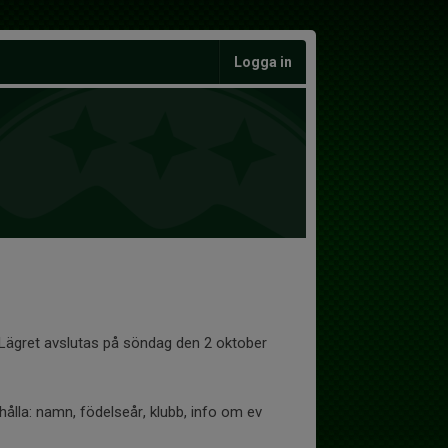
Logga in
Lägret avslutas på söndag den 2 oktober
hålla: namn, födelseår, klubb, info om ev