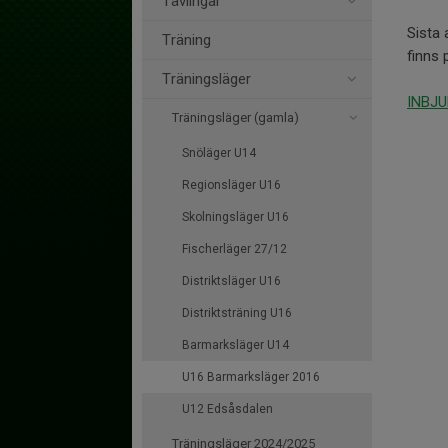
Tävlingar
Sista
Träning
finns 
Träningsläger
INBJ
Träningsläger (gamla)
Snöläger U14
Regionsläger U16
Skolningsläger U16
Fischerläger 27/12
Distriktsläger U16
Distriktsträning U16
Barmarksläger U14
U16 Barmarksläger 2016
U12 Edsåsdalen
Träningsläger 2024/2025