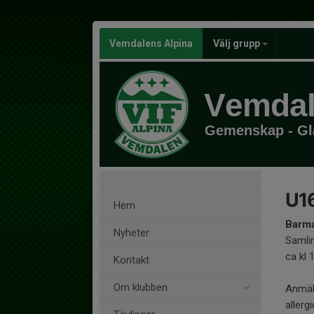
Vemdalens Alpina
Välj grupp
Vemdal
Gemenskap - Glä
U1
Hem
Barma
Nyheter
Samli
ca kl 
Kontakt
Om klubben
Anmäl
allerg