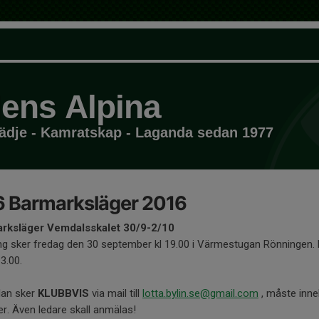
ens Alpina
dje - Kamratskap - Laganda sedan 1977
6 Barmarksläger 2016
rksläger Vemdalsskalet 30/9-2/10
ng sker fredag den 30 september kl 19.00 i Värmestugan Rönningen. 
13.00.
an sker
KLUBBVIS
via mail till
lotta.bylin.se@gmail.com
, måste inne
ier. Även ledare skall anmälas!