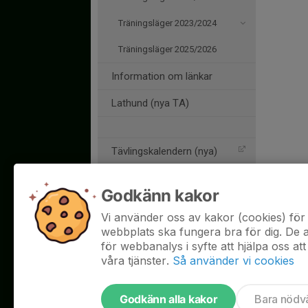
Träningsläger 2023/2024
Träningsläger 2025/2026
Information om länkar
Lathund (nya TA)
Tävlingskalendern (nya)
Tävlingskalendern (gamla)
Godkänn kakor
Svenska Skidförbundet
Vi använder oss av kakor (cookies) för 
webbplats ska fungera bra för dig. De
SSF Live Results
för webbanalys i syfte att hjälpa oss att
FIS alpin skidåkning
våra tjänster.
Så använder vi cookies
Godkänn alla kakor
Bara nödv