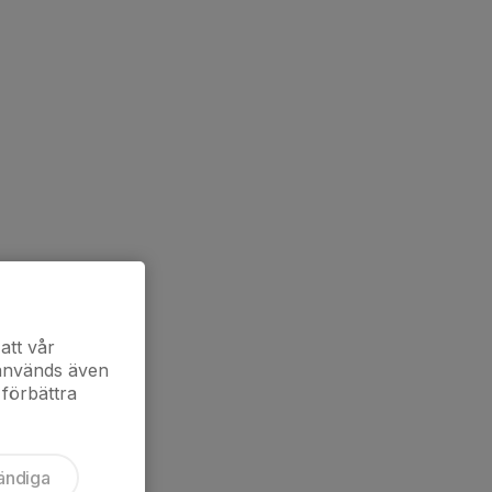
att vår
 används även
 förbättra
ändiga