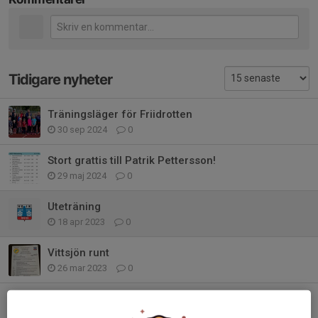
Tidigare nyheter
Träningsläger för Friidrotten
30 sep 2024
0
Stort grattis till Patrik Pettersson!
29 maj 2024
0
Uteträning
18 apr 2023
0
Vittsjön runt
26 mar 2023
0
Föräldrar på träningarna.
23 jan 2023
0