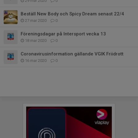
29 mar 2020
0
Beställ New Body och Spicy Dream senast 22/4
27 mar 2020
0
Föreningsdagar på Intersport vecka 13
18 mar 2020
0
Coronavirusinformation gällande VGIK Friidrott
16 mar 2020
0