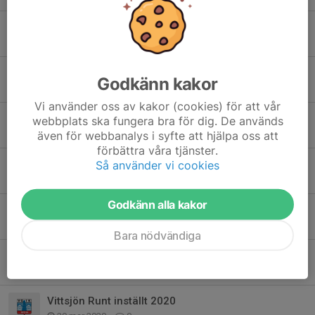
Resultatlista Vittsjön Runt 2022
14 maj 2022
2
Medlemsavgifter 2022
Godkänn kakor
19 feb 2022
0
Vi använder oss av kakor (cookies) för att vår
Coronadirektiv
webbplats ska fungera bra för dig. De används
21 okt 2020
0
även för webbanalys i syfte att hjälpa oss att
förbättra våra tjänster.
Inomhus träning
Så använder vi cookies
11 okt 2020
2
Godkänn alla kakor
Föreningsdagar på Intersport 7-13 september
4 sep 2020
0
Bara nödvändiga
Nu kan du beställa New Body ända fram till 10/5
22 apr 2020
0
Vittsjön Runt inställt 2020