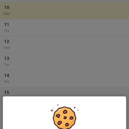
10
Mån
11
Tis
12
Ons
13
Tor
14
Fre
15
Lör
16
Sön
v.34