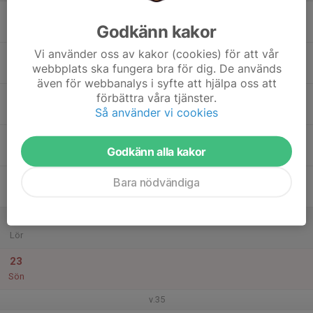
17
Godkänn kakor
Mån
Vi använder oss av kakor (cookies) för att vår
18
webbplats ska fungera bra för dig. De används
Tis
även för webbanalys i syfte att hjälpa oss att
19
förbättra våra tjänster.
Så använder vi cookies
Ons
20
Godkänn alla kakor
Tor
21
Bara nödvändiga
Fre
22
Lör
23
Sön
v.35