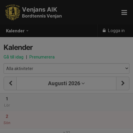
Venjans AIK
Bordtennis Venjan
Logga in
Kalender
Kalender
Gå till idag
|
Prenumerera
Augusti 2026
1
Lör
2
Sön
v.32