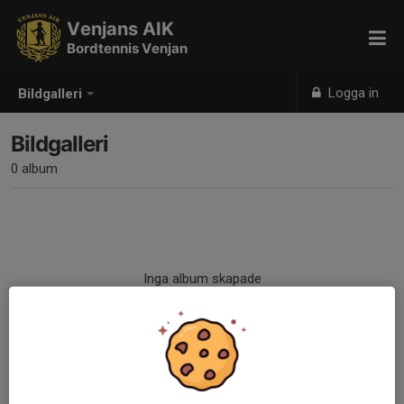
Venjans AIK
Bordtennis Venjan
Logga in
Bildgalleri
Bildgalleri
0 album
Inga album skapade