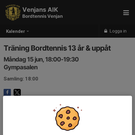
Venjans AIK
Bordtennis Venjan
Logga in
Kalender
Träning Bordtennis 13 år & uppåt
Måndag 15 jun, 18:00-19:30
Gympasalen
Samling: 18:00