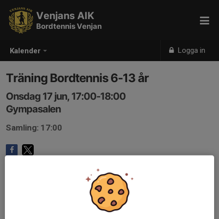
Venjans AIK
Bordtennis Venjan
Logga in
Kalender
Träning Bordtennis 6-13 år
Onsdag 17 jun, 17:00-18:00
Gympasalen
Samling: 17:00