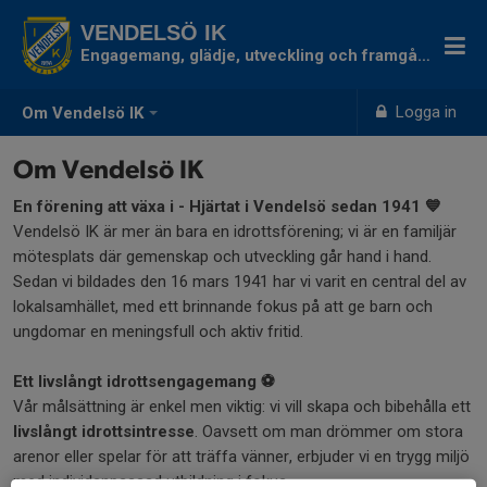
VENDELSÖ IK
Engagemang, glädje, utveckling och framgång
Logga in
Om Vendelsö IK
Om Vendelsö IK
En förening att växa i - Hjärtat i Vendelsö sedan 1941 💙
Vendelsö IK är mer än bara en idrottsförening; vi är en familjär
mötesplats där gemenskap och utveckling går hand i hand.
Sedan vi bildades den 16 mars 1941 har vi varit en central del av
lokalsamhället, med ett brinnande fokus på att ge barn och
ungdomar en meningsfull och aktiv fritid.
Ett livslångt idrottsengagemang ⚽
Vår målsättning är enkel men viktig: vi vill skapa och bibehålla ett
livslångt idrottsintresse
. Oavsett om man drömmer om stora
arenor eller spelar för att träffa vänner, erbjuder vi en trygg miljö
med individanpassad utbildning i fokus.