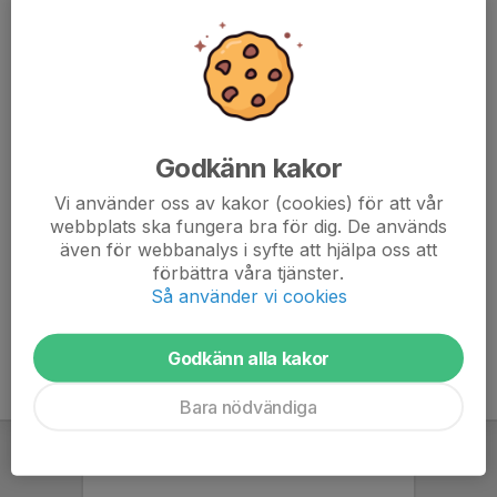
Hos oss är alla välkomna. Vi är stolta över att erbjuda en
verksamhet som spänner hela vägen från de första stegen i
fotbollsskolan till våra seniorlag – en röd tråd genom hela livet.
Vi är Vendelsö IK – Tillsammans är vi starka
Idag är vi en av regionens mest aktiva föreningar. Med ca
Godkänn kakor
750 spelare
och
150 engagerade ledare
fyller vi planerna
med glädje och rörelse varje vecka.
Vi använder oss av kakor (cookies) för att vår
webbplats ska fungera bra för dig. De används
även för webbanalys i syfte att hjälpa oss att
Genom vår tydliga spelarutbildningsplan och fokus på både
förbättra våra tjänster.
bredd och spets, bygger vi en framtid där varje individ får växa –
Så använder vi cookies
både som fotbollsspelare och som människa.
Godkänn alla kakor
Bara nödvändiga