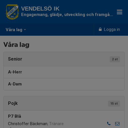
VENDELSÖ IK
Engagemang, glädje, utveckling och framgång
Logga in
Våra lag
Våra lag
Senior
2 st
A-Herr
A-Dam
Pojk
15 st
P7 Blå
Christoffer Bäckman
, Tränare