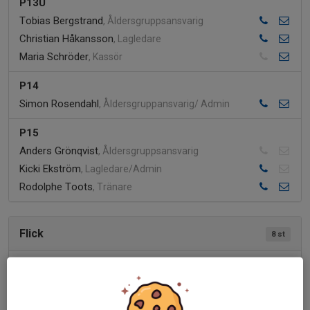
P13U
Tobias Bergstrand
, Åldersgruppsansvarig
Christian Håkansson
, Lagledare
Maria Schröder
, Kassör
P14
Simon Rosendahl
, Åldersgruppansvarig/ Admin
P15
Anders Grönqvist
, Åldersgruppsansvarig
Kicki Ekström
, Lagledare/Admin
Rodolphe Toots
, Tränare
Flick
8 st
F7
Jonas Hebing
, Tränare (Åldersgruppsansvarig)