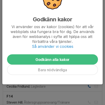
F8
Sebastian Olmarker
, Åldersgruppsansvarig/Tränare
F9
Godkänn kakor
Kontaktpersoner visas endast för inloggade i gruppen
Vi använder oss av kakor (cookies) för att vår
webbplats ska fungera bra för dig. De används
F10
även för webbanalys i syfte att hjälpa oss att
Magnus Berglund
, Tränare
förbättra våra tjänster.
Så använder vi cookies
F11
Kristian Eden
, Åldersgruppsansvarig/Tränare
Godkänn alla kakor
F13
Bara nödvändiga
Tobias Gunnarsson
, Tränare
F13U
Cecilia Fridlund
, Lagledare
F14
Steven Hill
, Åldersgruppsansvarig/Tränare