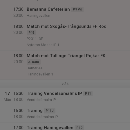
17:30
Bemanna Cafeterian
P9 Vit
20:00
Haningevallen
18:00
Match mot Skogås-Trångsunds FF Röd
20:00
P15
P2011- 3E
Nytorps Mosse IP 1
18:00
Match mot Tullinge Triangel Pojkar FK
20:00
A-Dam
Damer 4 B
Haningevallen 1
v.34
17
16:30
Träning Vendelsömalms IP
P11
18:00
Mån
Vendelsömalm IP
16:30
Träning
P11U
18:00
Vendelsömalms IP
17:00
Träning Haningevallen
P10