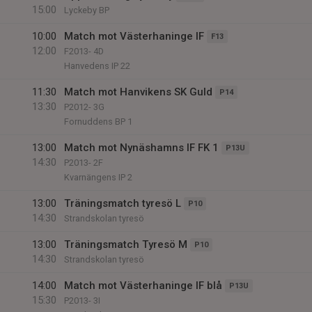
15:00
Lyckeby BP
10:00
Match mot Västerhaninge IF
F13
12:00
F2013- 4D
Hanvedens IP 22
11:30
Match mot Hanvikens SK Guld
P14
13:30
P2012- 3G
Fornuddens BP 1
13:00
Match mot Nynäshamns IF FK 1
P13U
14:30
P2013- 2F
Kvarnängens IP 2
13:00
Träningsmatch tyresö L
P10
14:30
Strandskolan tyresö
13:00
Träningsmatch Tyresö M
P10
14:30
Strandskolan tyresö
14:00
Match mot Västerhaninge IF blå
P13U
15:30
P2013- 3I