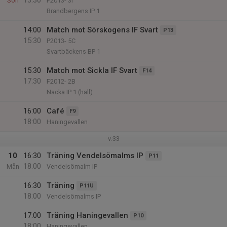
13:30
Sön
P2013- 3I
Brandbergens IP 1
14:00
Match mot Sörskogens IF Svart
P13
15:30
P2013- 5C
Svartbäckens BP 1
15:30
Match mot Sickla IF Svart
F14
17:30
F2012- 2B
Nacka IP 1 (hall)
16:00
Café
F9
18:00
Haningevallen
v.33
10
16:30
Träning Vendelsömalms IP
P11
18:00
Mån
Vendelsömalm IP
16:30
Träning
P11U
18:00
Vendelsömalms IP
17:00
Träning Haningevallen
P10
18:00
Haningevallen