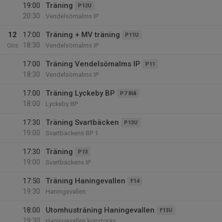
19:00
Träning
P12U
20:30
Vendelsömalms IP
12
17:00
Träning + MV träning
P11U
18:30
Ons
Vendelsömalms IP
17:00
Träning Vendelsömalms IP
P11
18:30
Vendelsömalms IP
17:00
Träning Lyckeby BP
P7 Blå
18:00
Lyckeby BP
17:30
Träning Svartbäcken
P13U
19:00
Svartbäckens BP 1
17:30
Träning
P13
19:00
Svartbäckens IP
17:50
Träning Haningevallen
F14
19:30
Haningevallen
18:00
Utomhusträning Haningevallen
F13U
19:30
Haningevallen konstgräs