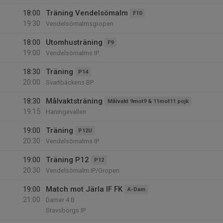
18:00
Träning Vendelsömalm
F10
19:30
Vendelsömalmsgropen
18:00
Utomhusträning
F9
19:00
Vendelsömalms IP
18:30
Träning
P14
20:00
Svartbäckens BP
18:30
Målvaktsträning
Målvakt 9mot9 & 11mot11 pojk
19:15
Haningevallen
19:00
Träning
P12U
20:30
Vendelsömalms IP
19:00
Träning P12
P12
20:30
Vendelsömalm IP/Gropen
19:00
Match mot Järla IF FK
A-Dam
21:00
Damer 4 B
Stavsborgs IP