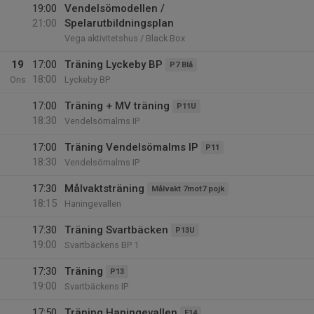
19:00
Vendelsömodellen /
21:00
Spelarutbildningsplan
Vega aktivitetshus / Black Box
19
17:00
Träning Lyckeby BP
P7 Blå
18:00
Ons
Lyckeby BP
17:00
Träning + MV träning
P11U
18:30
Vendelsömalms IP
17:00
Träning Vendelsömalms IP
P11
18:30
Vendelsömalms IP
17:30
Målvaktsträning
Målvakt 7mot7 pojk
18:15
Haningevallen
17:30
Träning Svartbäcken
P13U
19:00
Svartbäckens BP 1
17:30
Träning
P13
19:00
Svartbäckens IP
17:50
Träning Haningevallen
F14