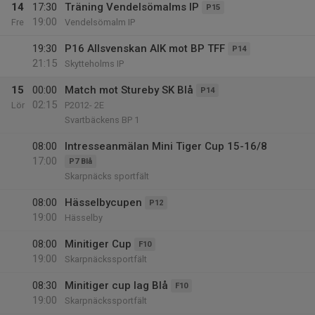
14
17:30
Träning Vendelsömalms IP
P15
19:00
Fre
Vendelsömalm IP
19:30
P16 Allsvenskan AIK mot BP TFF
P14
21:15
Skytteholms IP
15
00:00
Match mot Stureby SK Blå
P14
02:15
Lör
P2012- 2E
Svartbäckens BP 1
08:00
Intresseanmälan Mini Tiger Cup 15-16/8
17:00
P7 Blå
Skarpnäcks sportfält
08:00
Hässelbycupen
P12
19:00
Hässelby
08:00
Minitiger Cup
F10
19:00
Skarpnäckssportfält
08:30
Minitiger cup lag Blå
F10
19:00
Skarpnäckssportfält