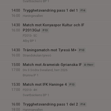
Svartbäckens BP 1
14:00
Trygghetsvandring pass 1 del 1
F14
16:00
Haningevallen
14:30
Match mot Konyaspor Kultur och IF
16:00
P2013Gul
P13
P2013- 5C
Alby BP 1
14:30
Träningsmatch mot Tyresö M+
P10
16:00
Strandskolan tyresö
15:00
Match mot Arameisk-Syrianska IF
A-Herr
17:00
Div 3 Södra Svealand, herr 2026
Brunna IP 1
15:30
Match mot IFK Haninge 4
P13
17:00
P2013- 4H
Svartbäckens BP 1
16:00
Trygghetsvandring pass 1 del 2
F14
18:00
Haningevallen