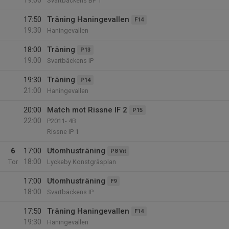
19:00
Svartbäckens BP 1
17:50
Träning Haningevallen
F14
19:30
Haningevallen
18:00
Träning
P13
19:00
Svartbäckens IP
19:30
Träning
P14
21:00
Haningevallen
20:00
Match mot Rissne IF 2
P15
22:00
P2011- 4B
Rissne IP 1
6
17:00
Utomhusträning
P8 Vit
18:00
Tor
Lyckeby Konstgräsplan
17:00
Utomhusträning
F9
18:00
Svartbäckens IP
17:50
Träning Haningevallen
F14
19:30
Haningevallen