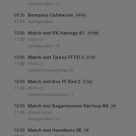
Haningevallen 115
09:30
Bemanna Cafeterian
P9 Vit
12:00
Haningevallen
10:00
Match mot IFK Haninge B1
P9 Blå
11:00
P2017- 2
Haningevallen 116
10:00
Match mot Tyresö FF FÖ 3
P12U
11:00
P2014- 3
Vendelsömalmsskolan 12
10:00
Match mot Boo FF Röd 2
P12U
11:00
P2014- 2
Vendelsömalmsskolan 11
10:00
Match mot Bagarmossen Kärrtorp BK
F9
11:00
St.Eriks cupen
Haningevallen 115
10:00
Match mot Hanvikens SK
F8