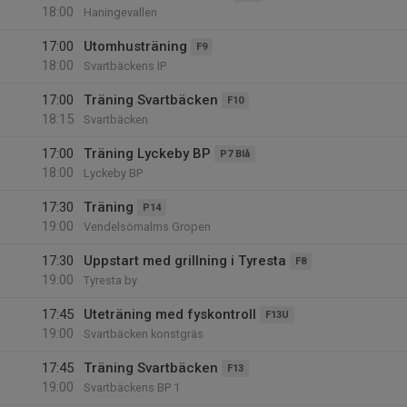
18:00
Haningevallen
17:00
Utomhusträning
F9
18:00
Svartbäckens IP
17:00
Träning Svartbäcken
F10
18:15
Svartbäcken
17:00
Träning Lyckeby BP
P7 Blå
18:00
Lyckeby BP
17:30
Träning
P14
19:00
Vendelsömalms Gropen
17:30
Uppstart med grillning i Tyresta
F8
19:00
Tyresta by
17:45
Uteträning med fyskontroll
F13U
19:00
Svartbäcken konstgräs
17:45
Träning Svartbäcken
F13
19:00
Svartbäckens BP 1