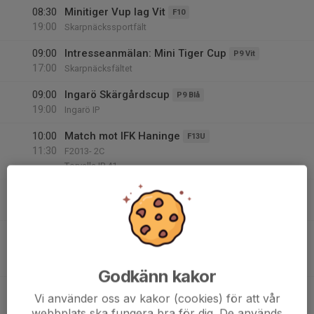
08:30
Minitiger Vup lag Vit
F10
19:00
Skarpnäckssportfält
09:00
Intresseanmälan: Mini Tiger Cup
P9 Vit
17:00
Skarpnäcksfältet
09:00
Ingarö Skärgårdscup
P9 Blå
19:00
Ingarö IP
10:00
Match mot IFK Haninge
F13U
11:30
F2013- 2C
Torvalla IP 41
10:00
Intresseanmälan CUP 15/8
P8 Vit
14:00
Kvarnängens IP (Nynäs)
10:30
Match mot Värmdö IF Blå
P14
12:45
P2012- 4D
Värmdövallen 1
Godkänn kakor
11:30
Match mot Sickla IF 5
P13
Vi använder oss av kakor (cookies) för att vår
13:00
P2013- 4G
webbplats ska fungera bra för dig. De används