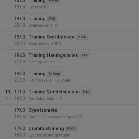
18:00
Träning
P9 Vit
19:00
Lyckeby BP
19:00
Träning
P13
20:30
Svartbäckens IP
19:00
Träning Svartbäcken
P13U
20:30
Svartbäckens BP 1
19:20
Träning Haningevallen
F14
21:00
Haningevallen
19:30
Träning
A-Dam
21:00
Haningevallen Halvplan
11
17:00
Träning Vendelsömalm
P10
18:00
Tis
Vendelsömalms IP
17:00
Styrelsemöte
19:00
Kansliet, Hantverkarvägen 23C
17:00
Utomhusträning
P8 Vit
18:00
Lyckeby Konstgräsplan