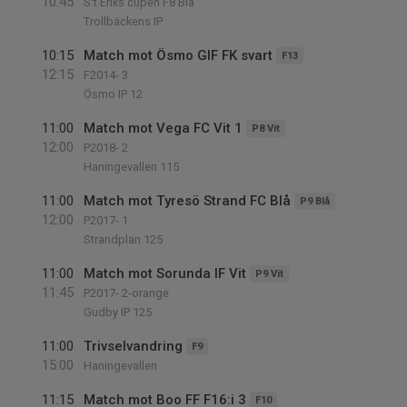
10:45
S:t Eriks cupen F8 Blå
Trollbäckens IP
10:15
Match mot Ösmo GIF FK svart
F13
12:15
F2014- 3
Ösmo IP 12
11:00
Match mot Vega FC Vit 1
P8 Vit
12:00
P2018- 2
Haningevallen 115
11:00
Match mot Tyresö Strand FC Blå
P9 Blå
12:00
P2017- 1
Strandplan 125
11:00
Match mot Sorunda IF Vit
P9 Vit
11:45
P2017- 2-orange
Gudby IP 125
11:00
Trivselvandring
F9
15:00
Haningevallen
11:15
Match mot Boo FF F16:i 3
F10