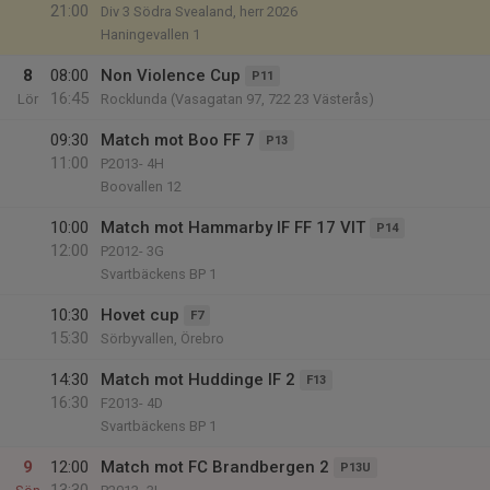
21:00
Div 3 Södra Svealand, herr 2026
Haningevallen 1
8
08:00
Non Violence Cup
P11
16:45
Lör
Rocklunda (Vasagatan 97, 722 23 Västerås)
09:30
Match mot Boo FF 7
P13
11:00
P2013- 4H
Boovallen 12
10:00
Match mot Hammarby IF FF 17 VIT
P14
12:00
P2012- 3G
Svartbäckens BP 1
10:30
Hovet cup
F7
15:30
Sörbyvallen, Örebro
14:30
Match mot Huddinge IF 2
F13
16:30
F2013- 4D
Svartbäckens BP 1
9
12:00
Match mot FC Brandbergen 2
P13U