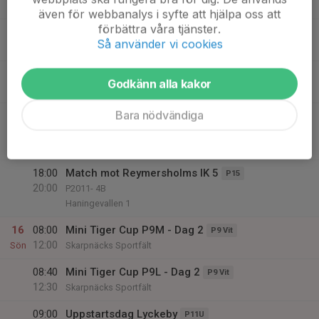
Svartbäckens BP 1
även för webbanalys i syfte att hjälpa oss att
förbättra våra tjänster.
13:10
Mini Tiger Cup P9L - Dag 1
P9 Vit
Så använder vi cookies
18:30
Skarpnäcks Sportfält
13:50
Mini Tiger Cup P9M - Dag 1
P9 Vit
Godkänn alla kakor
18:00
Skarpnäcks Sportfält
Bara nödvändiga
14:30
Match mot Älvsjö AIK FF Div 2
F14
16:30
F2012- 2B
Svartbäckens BP 1
18:00
Match mot Reymersholms IK 5
P15
20:00
P2011- 4B
Haningevallen 1
16
08:00
Mini Tiger Cup P9M - Dag 2
P9 Vit
12:00
Sön
Skarpnäcks Sportfält
08:40
Mini Tiger Cup P9L - Dag 2
P9 Vit
12:30
Skarpnäcks Sportfält
09:00
Uppstartsdag Lyckeby
P11U