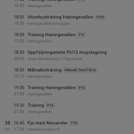
19:30
Haningevallen
18:00
Utomhusträning Haningevallen
F13U
19:30
Haningevallen konstgräs
18:00
Träning Haningevallen
F13
19:30
Haningevallen
18:30
Uppföljningsmöte PU12 ihopslagning
20:00
Vega Aktivitetshus / Tågrummet
18:30
Målvaktsträning
Målvakt 7mot7 flick
19:15
Haningevallen
19:30
Träning Haningevallen
P15
21:00
Haningevallen
19:30
Träning
P14
21:00
Haningevallen
20
16:45
Fys med Alexander
P10
17:30
Tor
Vendelsömalms IP