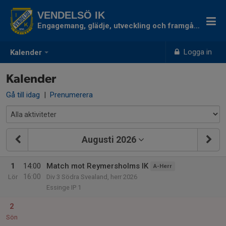
VENDELSÖ IK
Engagemang, glädje, utveckling och framgång
Logga in
Kalender
Kalender
Gå till idag
|
Prenumerera
Augusti 2026
1
14:00
Match mot Reymersholms IK
A-Herr
16:00
Lör
Div 3 Södra Svealand, herr 2026
Essinge IP 1
2
Sön