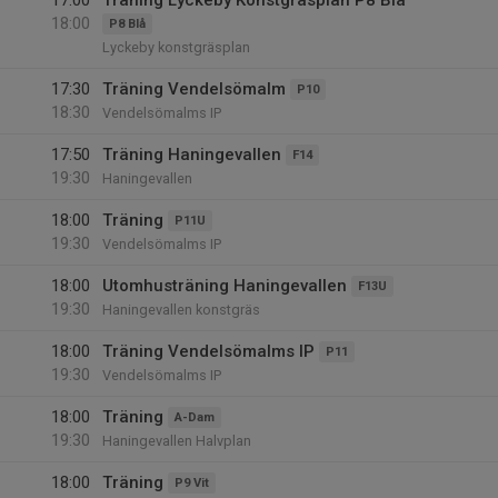
17:00
Träning Lyckeby Konstgräsplan P8 Blå
18:00
P8 Blå
Lyckeby konstgräsplan
17:30
Träning Vendelsömalm
P10
18:30
Vendelsömalms IP
17:50
Träning Haningevallen
F14
19:30
Haningevallen
18:00
Träning
P11U
19:30
Vendelsömalms IP
18:00
Utomhusträning Haningevallen
F13U
19:30
Haningevallen konstgräs
18:00
Träning Vendelsömalms IP
P11
19:30
Vendelsömalms IP
18:00
Träning
A-Dam
19:30
Haningevallen Halvplan
18:00
Träning
P9 Vit