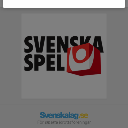
För
smarta
idrottsföreningar