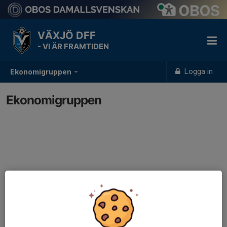
VÄXJÖ DFF
- VI ÄR FRAMTIDEN
Logga in
Ekonomigruppen
Ekonomigruppen