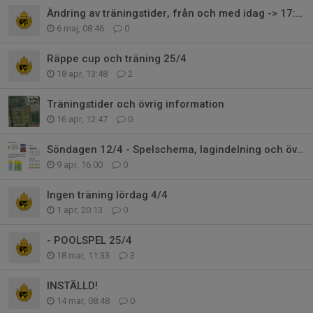
Ändring av träningstider, från och med idag -> 17:30-18:30
6 maj, 08:46
0
Räppe cup och träning 25/4
18 apr, 13:48
2
Träningstider och övrig information
16 apr, 12:47
0
Söndagen 12/4 - Spelschema, lagindelning och övrig information..
9 apr, 16:00
0
Ingen träning lördag 4/4
1 apr, 20:13
0
- POOLSPEL 25/4
18 mar, 11:33
3
INSTÄLLD!
14 mar, 08:48
0