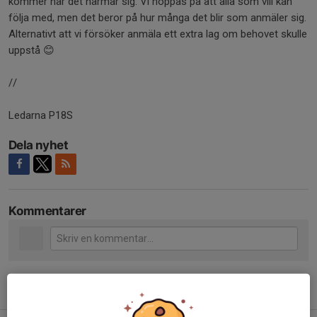
kommer när det närmar sig. Vi hoppas på att alla som vill kan
följa med, men det beror på hur många det blir som anmäler sig.
Alternativt att vi försöker anmäla ett extra lag om behovet skulle
uppstå 😊
//
Ledarna P18S
Dela nyhet
Kommentarer
Tidigare nyheter