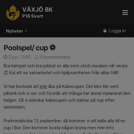
VÄXJÖ BK
P18 Svart
Logga in
Nyheter
Poolspel/ cup ⚽️
3 jun, 13:05
0 kommentarer
Bra kämpat och bra jobbat av alla som stod i kiosken vår vecka
👏 Kul att se samarbetet och hjälpsamheten från allas håll!
Vi har beslutat att
inte
åka på Kabecupen. Det blev lite sent
påtänk och vi ser och förstår att många har annat inplanerat den
helgen. Så vi avbokar kabecupen och satsar på cup efter
semestern.
Preliminärboka 12 september, då kommer vi att kalla alla till en
cup i Bor. Den kommer kosta någon krona men mer info