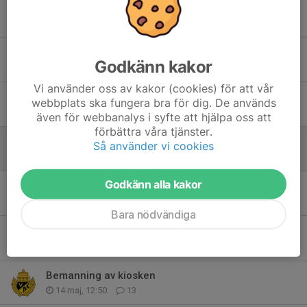
Träningar v.27 och sommaruppehåll
29 jun, 18:37
0
Sommaruppehåll
Godkänn kakor
10 jun, 18:11
0
Vi använder oss av kakor (cookies) för att vår
Kabecupen - ang förra kallelsen
webbplats ska fungera bra för dig. De används
9 jun, 16:24
0
även för webbanalys i syfte att hjälpa oss att
förbättra våra tjänster.
Poolspel/ cup ⚽️
Så använder vi cookies
3 jun, 13:05
0
Godkänn alla kakor
Söndagen - kiosken
28 maj, 17:41
7
Bara nödvändiga
Kiosken
18 maj, 19:20
0
Bemanning av kiosken
14 maj, 12:50
13