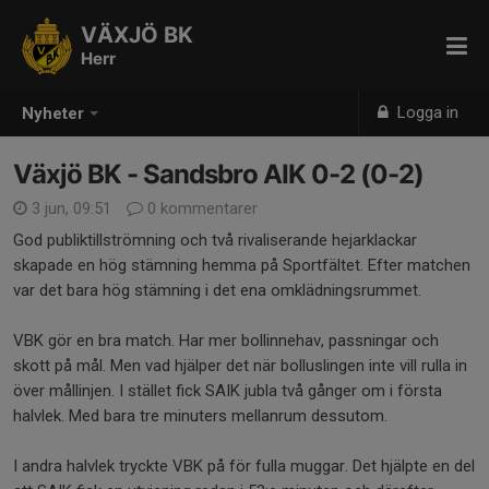
VÄXJÖ BK
Herr
Logga in
Nyheter
Växjö BK - Sandsbro AIK 0-2 (0-2)
3 jun, 09:51
0 kommentarer
God publiktillströmning och två rivaliserande hejarklackar
skapade en hög stämning hemma på Sportfältet. Efter matchen
var det bara hög stämning i det ena omklädningsrummet.
VBK gör en bra match. Har mer bollinnehav, passningar och
skott på mål. Men vad hjälper det när bolluslingen inte vill rulla in
över mållinjen. I stället fick SAIK jubla två gånger om i första
halvlek. Med bara tre minuters mellanrum dessutom.
I andra halvlek tryckte VBK på för fulla muggar. Det hjälpte en del