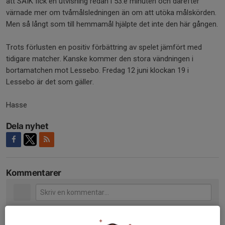
att SAIK fick en utvisning redan i 53:e minuten och därefter
värnade mer om tvåmålsledningen än om att utöka målskörden.
Men så långt som till hemmamål hjälpte det inte den här gången.
Trots förlusten en positiv förbättring av spelet jämfört med
tidigare matcher. Kanske kommer den stora vändningen i
bortamatchen mot Lessebo. Fredag 12 juni klockan 19 i
Lessebo är det som gäller.
Hasse
Dela nyhet
Kommentarer