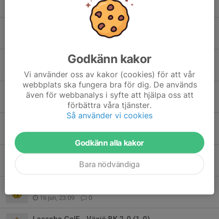
Tidigare nyheter
Värnamo Södra FF - Växjö BK 7-0 (1-0)
27 jun, 14:25
0
Godkänn kakor
Inför Värnamo Södra FF-Växjö BK
26 jun, 08:45
0
Vi använder oss av kakor (cookies) för att vår
webbplats ska fungera bra för dig. De används
Växjö BK - Markaryds IF 0-0
även för webbanalys i syfte att hjälpa oss att
24 jun, 13:47
0
förbättra våra tjänster.
Så använder vi cookies
Inför Växjö BK - Markaryds IF
23 jun, 10:05
0
Godkänn alla kakor
Växjö BK - Hovshaga AIF 1-4 (0-2)
Bara nödvändiga
18 jun, 10:53
0
Inför Växjö BK - Hovshaga AIF
16 jun, 23:09
0
Lessebo GoIF - Växjö BK 2-0 (1-0)