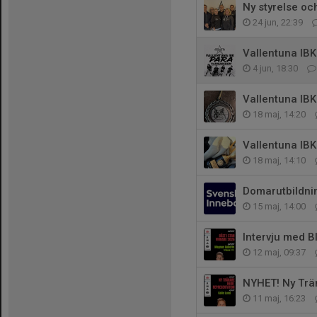
Ny styrelse oc
24 jun, 22:39
Vallentuna IBK
4 jun, 18:30
Vallentuna IBK
18 maj, 14:20
Vallentuna IB
18 maj, 14:10
Domarutbildnin
15 maj, 14:00
Intervju med B
12 maj, 09:37
NYHET! Ny Trä
11 maj, 16:23