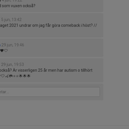
n
4 jun, 19:22
d som vuxen också?
s
5 jun, 13:42
i laget 2021 undrar om jag får göra comeback i höst? //
n
29 jun, 19:46
v 🖤🤍
s
29 jun, 19:53
ckså? Är visserligen 25 år men har autism o tillhört
🤍🏑🥅⭐️⭐️🌟🌟🌟