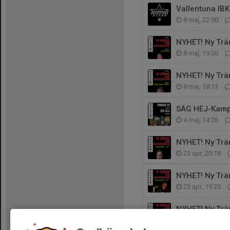
Vallentuna IBK
8 maj, 22:50
NYHET! Ny Trä
8 maj, 19:30
NYHET! Ny Trä
8 maj, 18:13
SÄG HEJ-Kampa
4 maj, 14:26
NYHET! Ny Trä
23 apr, 20:18
NYHET! Ny Trä
23 apr, 19:23
NYHET! Ny Trä
23 apr, 18:16