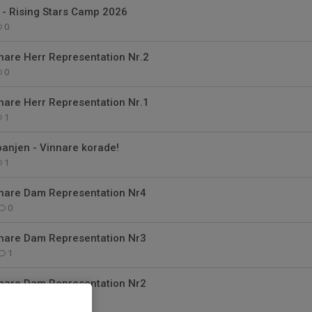
 - Rising Stars Camp 2026
0
nare Herr Representation Nr.2
0
nare Herr Representation Nr.1
1
njen - Vinnare korade!
1
nare Dam Representation Nr4
0
nare Dam Representation Nr3
1
nare Dam Representation Nr2
0