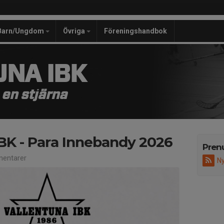
Barn/Ungdom
Övriga
Föreningshandbok
NA IBK
a en stjärna
IBK - Para Innebandy 2026
Pren
entarer
Ny