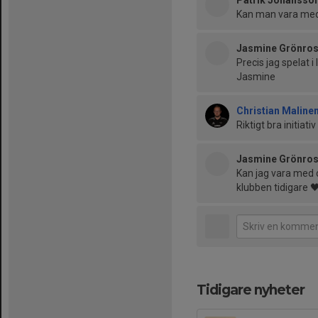
Patrik Johansso
Kan man vara me
Jasmine Grönro
Precis jag spelat 
Jasmine
Christian Maline
Riktigt bra initiati
Jasmine Grönro
Kan jag vara med o
klubben tidigare 
Tidigare nyheter