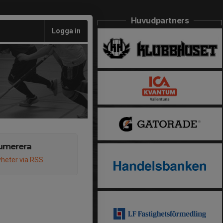
Huvudpartners
Logga in
umerera
heter via RSS