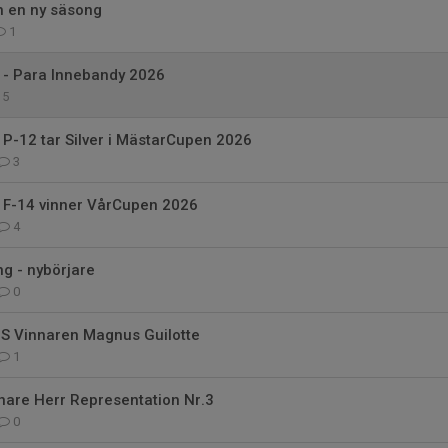
h en ny säsong
1
 - Para Innebandy 2026
5
 P-12 tar Silver i MästarCupen 2026
3
K F-14 vinner VårCupen 2026
4
g - nybörjare
0
IS Vinnaren Magnus Guilotte
1
nare Herr Representation Nr.3
0