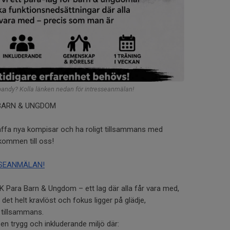
bandy? Kolla länken nedan för intresseanmälan!
BARN & UNGDOM
träffa nya kompisar och ha roligt tillsammans med
kommen till oss!
SSEANMÄLAN!
BK Para Barn & Ungdom – ett lag där alla får vara med,
det helt kravlöst och fokus ligger på glädje,
 tillsammans.
 en trygg och inkluderande miljö där: