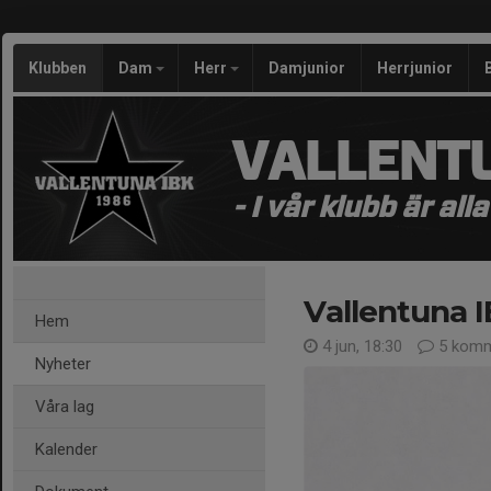
Klubben
Dam
Herr
Damjunior
Herrjunior
VALLENTU
- I vår klubb är all
Vallentuna 
Hem
4 jun, 18:30
5 komm
Nyheter
Våra lag
Kalender