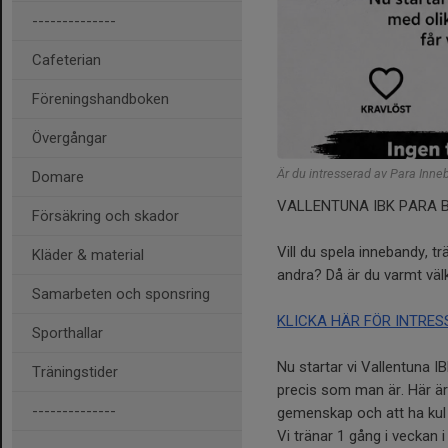
--------------
Cafeterian
Föreningshandboken
Övergångar
Är du intresserad av Para Inne
Domare
VALLENTUNA IBK PARA 
Försäkring och skador
Vill du spela innebandy, 
Kläder & material
andra? Då är du varmt väl
Samarbeten och sponsring
KLICKA HÄR FÖR INTRE
Sporthallar
Nu startar vi Vallentuna I
Träningstider
precis som man är. Här är 
--------------
gemenskap och att ha kul
Vi tränar 1 gång i veckan i