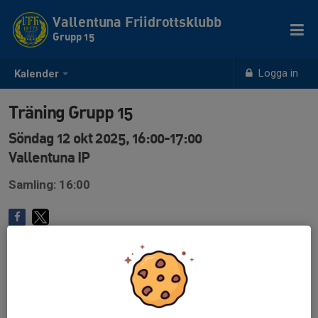
Vallentuna Friidrottsklubb
Grupp 15
Logga in
Kalender
Träning Grupp 15
Söndag 12 okt 2025, 16:00-17:00
Vallentuna IP
Samling: 16:00