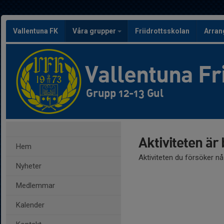
Vallentuna FK
Våra grupper
Friidrottsskolan
Arra
Vallentuna Fr
Grupp 12-13 Gul
Aktiviteten är
Hem
Aktiviteten du försöker n
Nyheter
Medlemmar
Kalender