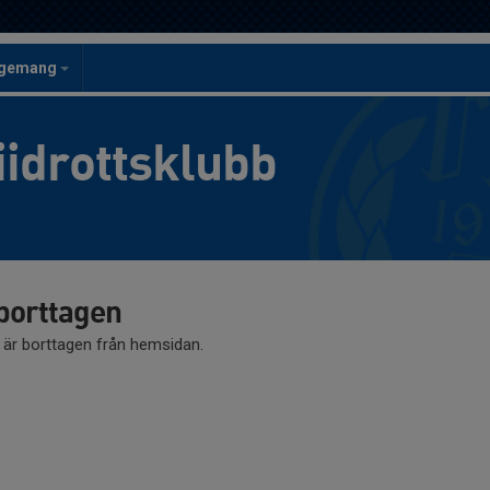
ngemang
iidrottsklubb
 borttagen
å är borttagen från hemsidan.