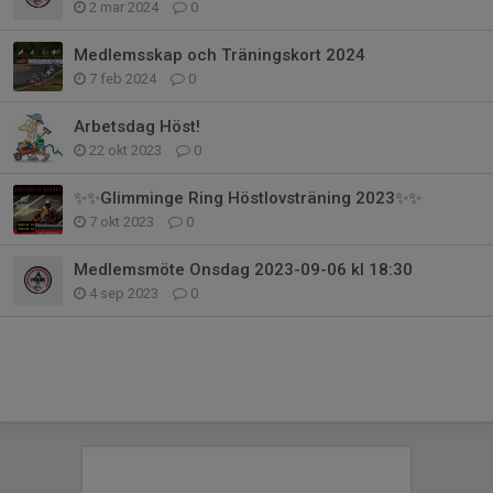
2 mar 2024
0
Medlemsskap och Träningskort 2024
7 feb 2024
0
Arbetsdag Höst!
22 okt 2023
0
✨✨Glimminge Ring Höstlovsträning 2023✨✨
7 okt 2023
0
Medlemsmöte Onsdag 2023-09-06 kl 18:30
4 sep 2023
0