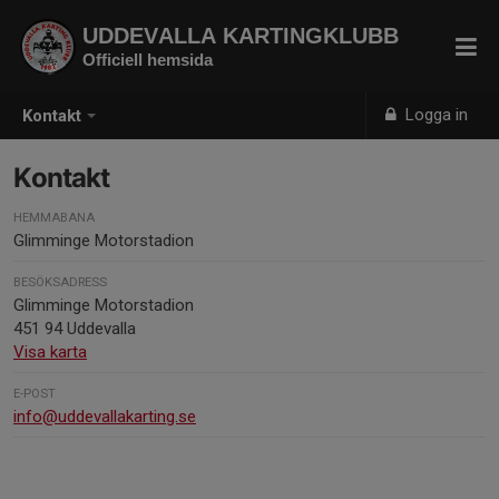
UDDEVALLA KARTINGKLUBB
Officiell hemsida
Logga in
Kontakt
Kontakt
HEMMABANA
Glimminge Motorstadion
BESÖKSADRESS
Glimminge Motorstadion
451 94 Uddevalla
Visa karta
E-POST
info@uddevallakarting.se