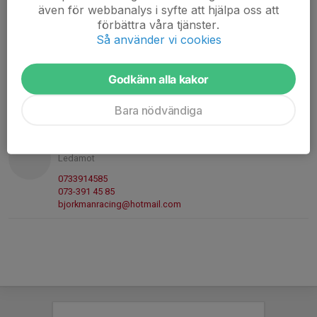
även för webbanalys i syfte att hjälpa oss att
0735783307
förbättra våra tjänster.
073-578 33 07
Så använder vi cookies
louisesundell@hotmail.se
Andreas Wetterström
Godkänn alla kakor
Ledamot
Mobil/telefon visas bara för inloggade
Bara nödvändiga
E-post visas bara för inloggade
Robert Björkman
Ledamot
0733914585
073-391 45 85
bjorkmanracing@hotmail.com