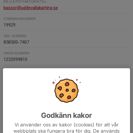
MEJLA PDF-FAKTUROR TILL
kassor@uddevallakarting.se
FÖRENINGSNUMMER
19929
ORG. NUMMER
858500-7407
SWISH-NUMMER
1232099810
Kontaktpersoner
Björn Sundell
Ordförande
0706652086
070-665 20 86
bjorn@docnow.se
Godkänn kakor
Vi använder oss av kakor (cookies) för att vår
Louise Sundell
webbplats ska fungera bra för dig. De används
Kassör