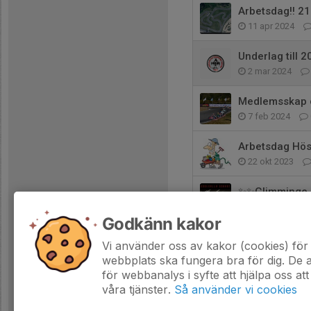
Arbetsdag!! 21:
11 apr 2024
Underlag till 
2 mar 2024
Medlemsskap o
7 feb 2024
Arbetsdag Hös
22 okt 2023
✨✨Glimminge 
7 okt 2023
Godkänn kakor
Medlemsmöte 
Vi använder oss av kakor (cookies) för 
4 sep 2023
webbplats ska fungera bra för dig. De
för webbanalys i syfte att hjälpa oss att
våra tjänster.
Så använder vi cookies