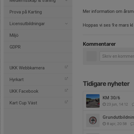
Medlemsskap & träning
Mer information om årsm
Prova på Karting
Licensutbildningar
Hoppas vi ses 9:e mars kl 
Miljö
Kommentarer
GDPR
UKK Webbkamera
Hyrkart
Tidigare nyheter
UKK Facebook
KM 30/6
Kart Cup Väst
23 jun, 14:12
Grundutbildnin
8 apr, 20:58