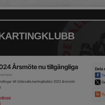
KARTINGKLUBB
2024 Årsmöte nu tillgängliga
Dela 
entarer
De
ndlingar till Uddevalla kartingklubbs 2023 årsmöte
De
.
Ny
dlingar
t