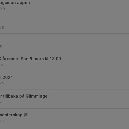
Lagsidan appen
0
0
0
UKK Årsmöte Sön 9 mars kl 13:00
0
n 2024
0
r tillbaka på Glimminge!
4
mästerskap 🏁
0