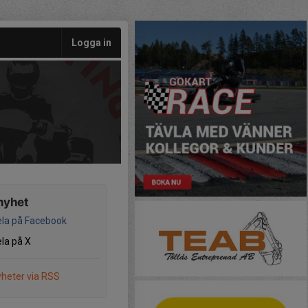
Logga in
nyhet
la på Facebook
la på X
heter via RSS