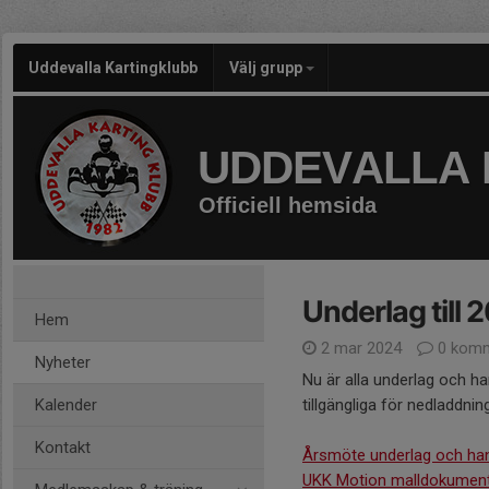
Uddevalla Kartingklubb
Välj grupp
UDDEVALLA 
Officiell hemsida
Underlag till 
Hem
2 mar 2024
0 komm
Nyheter
Nu är alla underlag och ha
Kalender
tillgängliga för nedladdning
Kontakt
Årsmöte underlag och han
UKK Motion malldokumen