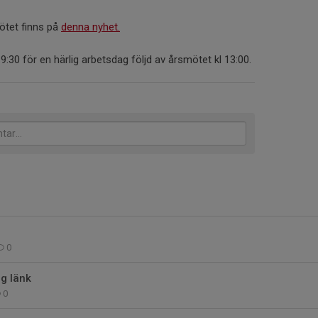
ötet finns på
denna nyhet.
9:30 för en härlig arbetsdag följd av årsmötet kl 13:00.
0
g länk
0