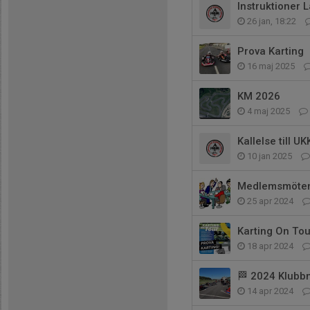
Instruktioner 
26 jan, 18:22
Prova Karting
16 maj 2025
KM 2026
4 maj 2025
Kallelse till 
10 jan 2025
Medlemsmöte
25 apr 2024
Karting On Tou
18 apr 2024
🏁 2024 Klubb
14 apr 2024