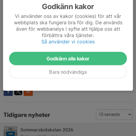
-Lunch (äts på Söråkers Skola)
Godkänn kakor
-Mellanmål
-roliga rörelsefyllda dagar med likasinnade
Vi använder oss av kakor (cookies) för att vår
webbplats ska fungera bra för dig. De används
även för webbanalys i syfte att hjälpa oss att
förbättra våra tjänster.
På denna sida kommer vi sedan uppdatera löpande med
Så använder vi cookies
information som rör lägerdagarna, är du anmäld till lägret får du
en notis via mail om att något nytt är publicerat, på så sätt får ni
tillgång till all information och har möjlighet att läsa den när det
Godkänn alla kakor
passar er!
Vi ses i sommar!
Bara nödvändiga
Dela nyhet
Tidigare nyheter
Sommarskidskolan 2026