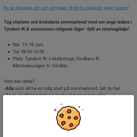
Nu är inbjudan ute och anmälan till årets roligaste läger öppen!
Tag chansen och kickstarta sommarlovet med oss unga ledare i
Tynderö IK & sommarens roligaste läger- fyllt av rörelseglädje!
När: 15-18 Juni
Tid: 08:00-16:00
Plats: Tynderö IK-s klubbstuga, Söråkers IP,
Båtsmansvägen 5 i Söråker
Vem kan delta?
-
Alla
som vill ha en rolig start på sommarlovet, (att du har
någon skidåkar-bakgrund är absolut inget krav eller
nödvändighet för att delta på lägret.)
Lägeravgiften är 600 kr (400 kr om du är medlem i Tynderö IK)
detta ingår:
-T-shirt