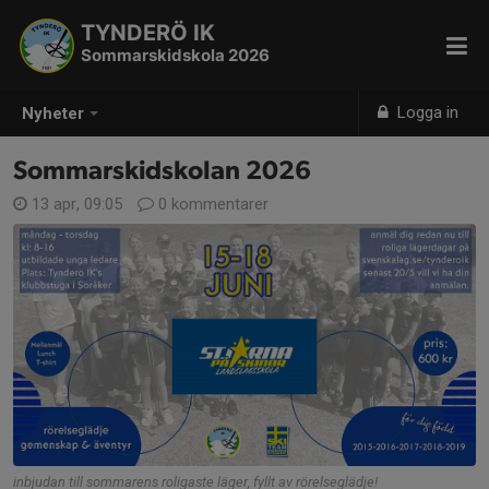
TYNDERÖ IK
Sommarskidskola 2026
Logga in
Nyheter
Sommarskidskolan 2026
13 apr, 09:05
0 kommentarer
inbjudan till sommarens roligaste läger, fyllt av rörelseglädje!