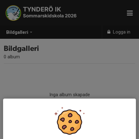
TYNDERÖ IK
Sommarskidskola 2026
Logga in
Bildgalleri
Bildgalleri
0 album
Inga album skapade