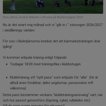
Emil, Alfred, Arvid & Wilhelm i sitt esse på Blodomloppet 2024
Nu är det snart maj månad och vi "går in i " säsongen 2026/2027
i skidåknings världen.
För oss i Skidstjärnorna innebär det att barmarksträningen drar
igång!
Vi kommer erbjuda träning enligt följande:
Tisdagar 18:00 med träningsfika i klubbstugan
Klubbträning, ett "nytt pass" som erbjuds för "alla" (hit är
alltså även föräldrar, äldre ungdomar, pensionärer mfl
välkomna)
Detta pass bestämmer veckans "klubbträningsansvarig" vart, när
och hur passet genomförs (löpning, cykel, rullskidor etc)
Vill du som vuxen ansvara för ett pass?