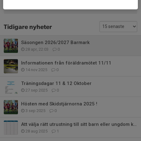
Tidigare nyheter
Säsongen 2026/2027 Barmark
28 apr, 22:03
0
Informationen från föräldramötet 11/11
14 nov 2025
0
Träningsdagar 11 & 12 Oktober
27 sep 2025
0
Hösten med Skidstjärnorna 2025 !
3 sep 2025
0
Att välja rätt utrustning till sitt barn eller ungdom kan vara lite av en
28 aug 2025
1