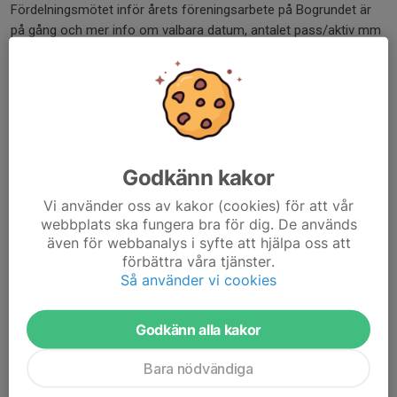
Fördelningsmötet inför årets föreningsarbete på Bogrundet är
på gång och mer info om valbara datum, antalet pass/aktiv mm
kommer i en separat nyhet från vår arbetsledare Patrik.
Sommarskidskolan v 25- Anmälan är öppen & mer info finns i en
nyhet på huvudsidan.
Vill ni springa Åstöloppet Trail 9/5?
Godkänn kakor
Anmäl er med koden TIK26 så är det kostnadsfritt för alla barn
& ungdomar i våra träningsgrupper!
Vi använder oss av kakor (cookies) för att vår
webbplats ska fungera bra för dig. De används
Vi ses på Tisdag!
även för webbanalys i syfte att hjälpa oss att
//Cecilia, Mari, Monika & Sofia
förbättra våra tjänster.
Så använder vi cookies
Dela nyhet
Godkänn alla kakor
Bara nödvändiga
Kommentarer