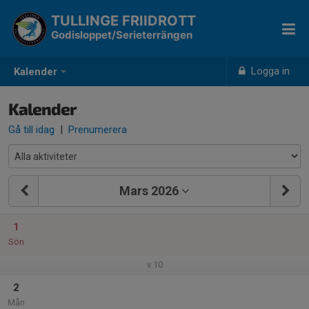
TULLINGE FRIIDROTT
Godisloppet/Serieterrängen
Logga in
Kalender
Kalender
Gå till idag
|
Prenumerera
Mars 2026
1
Sön
v.10
2
Mån