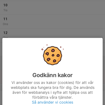
10
Tis
11
Ons
12
Tor
13
Fre
14
Lör
Godkänn kakor
15
Sön
Vi använder oss av kakor (cookies) för att vår
webbplats ska fungera bra för dig. De används
v.12
även för webbanalys i syfte att hjälpa oss att
16
förbättra våra tjänster.
Mån
Så använder vi cookies