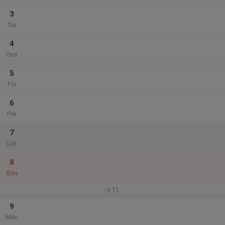
3
Tis
4
Ons
5
Tor
6
Fre
7
Lör
8
Sön
v.11
9
Mån