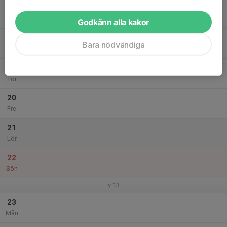
17
Tis
Godkänn alla kakor
18
Bara nödvändiga
Ons
19
Tor
20
Fre
21
Lör
22
Sön
v.13
23
Mån