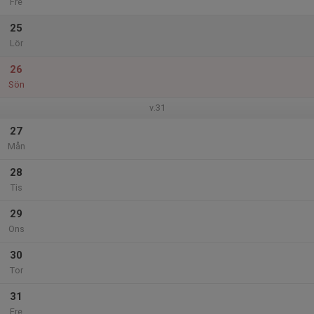
Fre
25
Lör
26
Sön
v.31
27
Mån
28
Tis
29
Ons
30
Tor
31
Fre