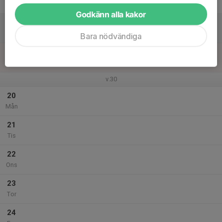
Fre
Godkänn alla kakor
18
Lör
Bara nödvändiga
19
Sön
v.30
20
Mån
21
Tis
22
Ons
23
Tor
24