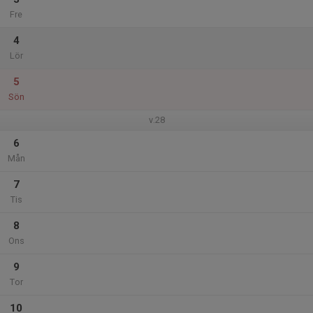
Fre
4
Lör
5
Sön
v.28
6
Mån
7
Tis
8
Ons
9
Tor
10