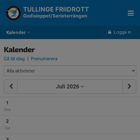
TULLINGE FRIIDROTT
Godisloppet/Serieterrängen
Logga in
Kalender
Kalender
Gå till idag
|
Prenumerera
Juli 2026
1
Ons
2
Tor
3