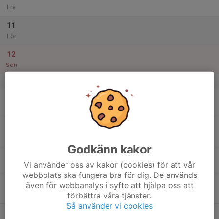
Fre
11
Lör
12
Sön
v.29
13
Mån
14
Tis
Godkänn kakor
15
Vi använder oss av kakor (cookies) för att vår
Ons
webbplats ska fungera bra för dig. De används
16
även för webbanalys i syfte att hjälpa oss att
förbättra våra tjänster.
Tor
Så använder vi cookies
17